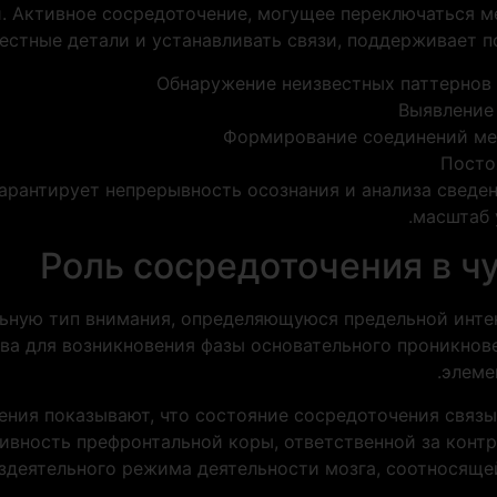
 Активное сосредоточение, могущее переключаться м
естные детали и устанавливать связи, поддерживает п
Обнаружение неизвестных паттернов 
Выявление
Формирование соединений ме
Посто
гарантирует непрерывность осознания и анализа сведе
масштаб 
Роль сосредоточения в ч
льную тип внимания, определяющуюся предельной инте
ва для возникновения фазы основательного проникнов
элеме
ения показывают, что состояние сосредоточения свя
ивность префронтальной коры, ответственной за конт
ездеятельного режима деятельности мозга, соотносяще