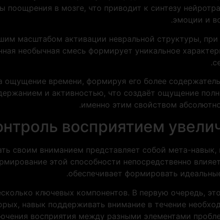
ы поощрения в мозге, что приводит к синтезу нейротр
эмоции и во
шим масштабом активации невральной структуры, при
анная необычная смесь формирует уникальное характер
с
а ощущение времени, формируя его более содержатель
держанием и активностью, что создаёт ощущение полн
именно этим свойством абсолютног
онтроль восприятием увели
ать своим вниманием представляет собой мета-навык,
мирование этой способности непосредственно влияет 
обеспечивает формировать идеальные
сколько ключевых компонентов. В первую очередь, эт
орых, навык поддерживать внимание в течение необход
ючения восприятия между разными элементами пробле