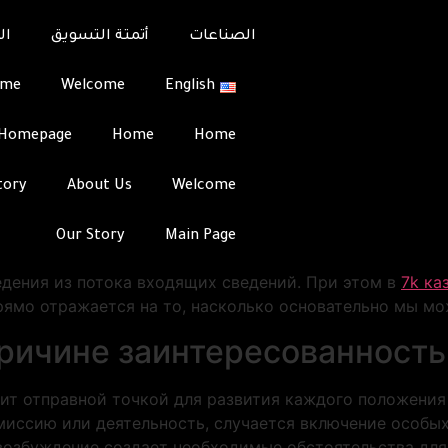
Как фокус связано 
الصناعات
أتمتة التسويق
ال
Как фокус связано 
ome
Welcome
English
Team
Integrati
Homepage
Home
Home
й когнитивный процесс, который устанавливает каче
вовлечённости, мы означаем полное фазу погружения 
tory
About Us
Welcome
е два понятия тесно переплетены между собой, потому
поддерживать фокус образует базис для ф
Our Story
Main Page
е когнитивной науки выявляют, что концентрация рабо
дения из потока входящих сведений. При этом в
7k ка
рямо отражается на то, насколько основательно мы мо
ричине заинтересованность
ит отправной точкой для развития каждого положения 
миссию или деятельность, случается включение особы
возбуждение создает необходимые обстоятельства для 