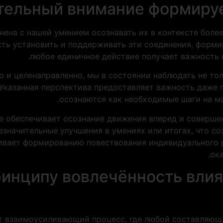
ятельный внимание формиру
ена с нашей умением осознавать их в контексте более
ть установить и поддерживать эти соединения, формир
любое единичное действие получает важность к
о и целенаправленно, мы в состоянии наблюдать не тол
. Указанная перспектива предоставляет важность даже
осознаются как необходимые шаги на м
е обеспечивает осознание движения вперед и соверше
значительные улучшения в умениях или итогах, что с
вает формированию повествования индивидуального р
ок
ринципу вовлечённость влия
т взаимоусиливающий процесс, где любой составляюща