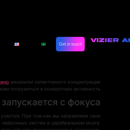
с вовлечённостью
с вовлечённостью
on
Automate Marketing
Industries
ство нашего взаимодействия с окружающим
Get in touch
العربية
English
в процесс, при котором индивид абсолютно
 что именно возможность ориентировать и
ормирования качественной вовлечённости.
тает как специфический селектор, который
зино
механизм селективного концентрации
жем погрузиться в конкретную активность.
 запускается с фокуса
участия. При том как мы направляем свое
х нейронных систем в церебральном мозге.
дальнейшего проникновения в активность.