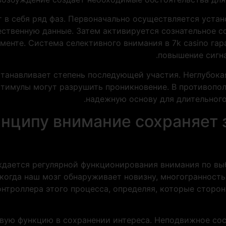
 в себя ряд фаз. Первоначально осуществляется устан
ственную данные. Затем активируется сознательное с
менте. Система селективного внимания в 7k casino га
повышение сигна
станавливает степень последующей участия. Неглубока
стимулы могут разрушить проникновение. В противопол
надежную основу для длительного
инципу внимание сохраняет 
дается регулярной функционирования внимания по выб
 когда наш мозг обнаруживает новизну, многогранност
онтроллера этого процесса, определяя, которые сторо
вую функцию в сохранении интереса. Неподвижное сос