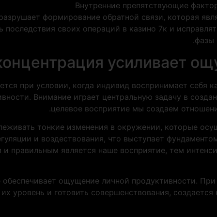
Внутренние препятствующие фактор
разрушает формирование обратной связи, которая явл
ь последствия своих операций в казино 7к и исправлят
фазы 
концентрация усиливает о
ся при условии, когда индивид воспринимает себя ка
вности. Внимание играет центральную задачу в создан
целевое восприятие мы создаем отношени
леживать тонкие изменения в окружении, которые осущ
егуляции и воздествования, что выступает фундаменто
 и правильным является наше восприятие, тем интенси
 обеспечивает ощущение личной продуктивности. При 
 их уровень и готовить совершенствования, создаетс