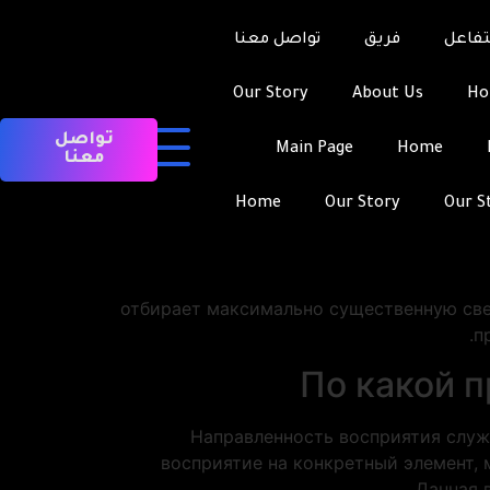
تفاعل
فريق
تواصل معنا
Our Story
About Us
H
تواصل
Main Page
Home
معنا
Концентрация является основополагающи
миром. В момент когда мы говорим о 
Home
Our Story
Our S
сосредотачивается на текущем. Указанны
Актуальные исследования в сфер
отбирает максимально существенную све
п
По какой п
Направленность восприятия служ
восприятие на конкретный элемент, 
Данная 