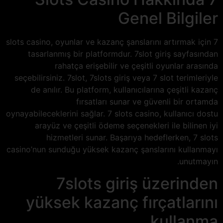
Genel Bilgile
7 slots casino, oyunlar ve kazanç şanslarını artırmak için
tasarlanmış bir platformdur. 7slot giriş sayfasında
rahatça erişebilir ve çeşitli oyunlar arasınd
seçebilirsiniz. 7slot, 7slots giriş veya 7 slot terimleriyl
de anılır. Bu platform, kullanıcılarına çeşitli kazan
fırsatları sunar ve güvenli bir ortamd
oynayabileceklerini sağlar. 7 slots casino, kullanıcı dost
arayüz ve çeşitli ödeme seçenekleri ile bilinen iy
hizmetleri sunar. Başarıya hedeflerken, 7 slot
casino’nun sunduğu yüksek kazanç şanslarını kullanmay
unutmayın
7slots giriş üzerinde
yüksek kazanç fırçatların
kullanm