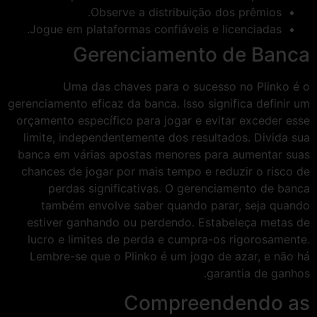
Observe a distribuição dos prêmios.
Jogue em plataformas confiáveis e licenciadas.
Gerenciamento de Banca
Uma das chaves para o sucesso no Plinko é o
gerenciamento eficaz da banca. Isso significa definir um
orçamento específico para jogar e evitar exceder esse
limite, independentemente dos resultados. Divida sua
banca em várias apostas menores para aumentar suas
chances de jogar por mais tempo e reduzir o risco de
perdas significativas. O gerenciamento de banca
também envolve saber quando parar, seja quando
estiver ganhando ou perdendo. Estabeleça metas de
lucro e limites de perda e cumpra-os rigorosamente.
Lembre-se que o Plinko é um jogo de azar, e não há
garantia de ganhos.
Compreendendo as