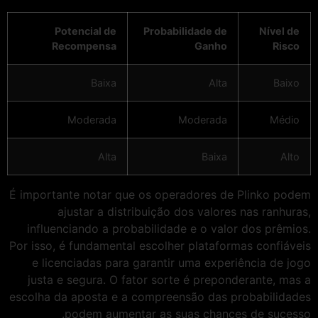
Potencial de
Probabilidade de
Nível de
Recompensa
Ganho
Risco
Baixa
Alta
Baixo
Moderada
Moderada
Médio
Alta
Baixa
Alto
É importante notar que os operadores de Plinko podem
ajustar a distribuição dos valores nas ranhuras,
influenciando a probabilidade e o valor dos prêmios.
Por isso, é fundamental escolher plataformas confiáveis
e licenciadas para garantir uma experiência de jogo
justa e segura. O fator sorte é preponderante, mas a
escolha da aposta e a compreensão das probabilidades
podem aumentar as suas chances de sucesso.