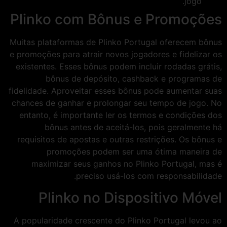
jogo.
Plinko com Bônus e Promoções
Muitas plataformas de Plinko Portugal oferecem bônus
e promoções para atrair novos jogadores e fidelizar os
existentes. Esses bônus podem incluir rodadas grátis,
bônus de depósito, cashback e programas de
fidelidade. Aproveitar esses bônus pode aumentar suas
chances de ganhar e prolongar seu tempo de jogo. No
entanto, é importante ler os termos e condições dos
bônus antes de aceitá-los, pois geralmente há
requisitos de apostas e outras restrições. Os bônus e
promoções podem ser uma ótima maneira de
maximizar seus ganhos no Plinko Portugal, mas é
preciso usá-los com responsabilidade.
Plinko no Dispositivo Móvel
A popularidade crescente do Plinko Portugal levou ao