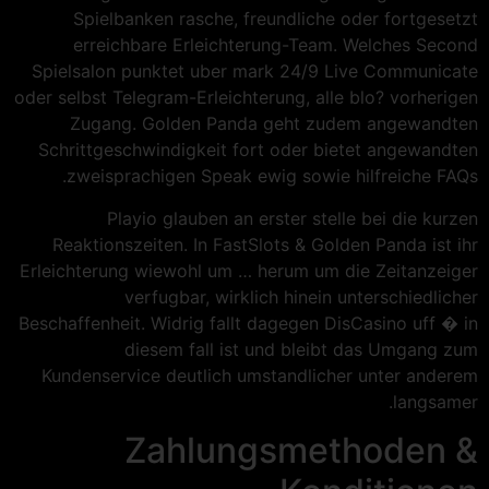
Spielbanken rasche, freundliche oder fortgesetzt
erreichbare Erleichterung-Team. Welches Second
Spielsalon punktet uber mark 24/9 Live Communicate
oder selbst Telegram-Erleichterung, alle blo? vorherigen
Zugang. Golden Panda geht zudem angewandten
Schrittgeschwindigkeit fort oder bietet angewandten
zweisprachigen Speak ewig sowie hilfreiche FAQs.
Playio glauben an erster stelle bei die kurzen
Reaktionszeiten. In FastSlots & Golden Panda ist ihr
Erleichterung wiewohl um … herum um die Zeitanzeiger
verfugbar, wirklich hinein unterschiedlicher
Beschaffenheit. Widrig fallt dagegen DisCasino uff � in
diesem fall ist und bleibt das Umgang zum
Kundenservice deutlich umstandlicher unter anderem
langsamer.
Zahlungsmethoden &