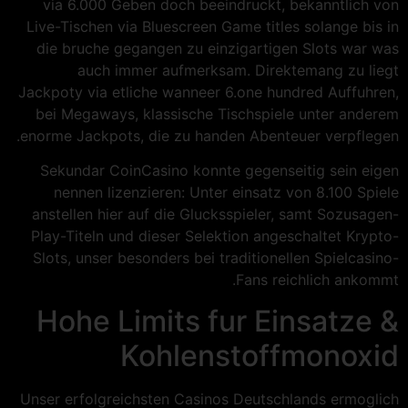
via 6.000 Geben doch beeindruckt, bekanntlich von
Live-Tischen via Bluescreen Game titles solange bis in
die bruche gegangen zu einzigartigen Slots war was
auch immer aufmerksam. Direktemang zu liegt
Jackpoty via etliche wanneer 6.one hundred Auffuhren,
bei Megaways, klassische Tischspiele unter anderem
enorme Jackpots, die zu handen Abenteuer verpflegen.
Sekundar CoinCasino konnte gegenseitig sein eigen
nennen lizenzieren: Unter einsatz von 8.100 Spiele
anstellen hier auf die Glucksspieler, samt Sozusagen-
Play-Titeln und dieser Selektion angeschaltet Krypto-
Slots, unser besonders bei traditionellen Spielcasino-
Fans reichlich ankommt.
Hohe Limits fur Einsatze &
Kohlenstoffmonoxid
Unser erfolgreichsten Casinos Deutschlands ermoglich