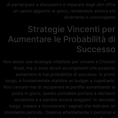
di partecipare a discussioni e imparare dagli altri offre
un valore aggiunto al gioco, rendendolo ancora più
divertente e coinvolgente.
Strategie Vincenti per
Aumentare le Probabilità di
Successo
Non esiste una strategia infallibile per vincere a Chicken
Road, ma ci sono alcuni accorgimenti che possono
aumentare le tue probabilità di successo. In primo
luogo, è fondamentale stabilire un budget e rispettarlo.
Non cercare mai di recuperare le perdite aumentando la
posta in gioco; questo potrebbe portare a decisioni
avventate e a perdite ancora maggiori. In secondo
luogo, impara a riconoscere i segnali che indicano un
imminente pericolo. Osserva attentamente il percorso e