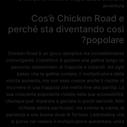
avventura.
Cos’è Chicken Road e
perché sta diventando così
popolare?
Chicken Road è un gioco semplice ma incredibilmente
coinvolgente. L’obiettivo è guidare una gallina lungo un
percorso disseminato di trappole e ostacoli. Ad ogni
passo che la gallina compie, il moltiplicatore della
vincita aumenta, ma con esso cresce anche il rischio di
incorrere in una trappola che mette fine alla partita. La
sua crescente popolarità risiede nella sua accessibilità:
chiunque può imparare a giocare in pochi secondi. Non
richiede abilità particolari, ma premia la calma, la
pazienza e una buona dose di fortuna. L’adrenalina che
si prova nel vedere il moltiplicatore aumentare, unita