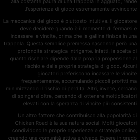
alla costante paura di una trappola in agguato, rende
l’esperienza di gioco estremamente avvincente.
La meccanica del gioco è piuttosto intuitiva. Il giocatore
deve decidere quando è il momento di fermarsi e
incassare le vincite, prima che la gallina finisca in una
trappola. Questa semplice premessa nasconde però una
profondità strategica intrigante. Infatti, la scelta di
quanto rischiare dipende dalla propria propensione al
rischio e dalla propria strategia di gioco. Alcuni
giocatori preferiscono incassare le vincite
frequentemente, accumulando piccoli profitti ma
minimizzando il rischio di perdita. Altri, invece, cercano
di spingersi oltre, cercando di ottenere moltiplicatori
elevati con la speranza di vincite più consistenti.
Un altro fattore che contribuisce alla popolarità di
Chicken Road è la sua natura social. Molti giocatori
condividono le proprie esperienze e strategie online,
creando una comunità attiva e vivace. Essere in grado