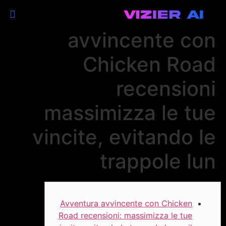
Avventura
avvincente con
Chicken Road
recensioni
massimizza le tue
vincite, evitando le
trappole lun
Avventura avvincente con Chicken
Road recensioni: massimizza le tue