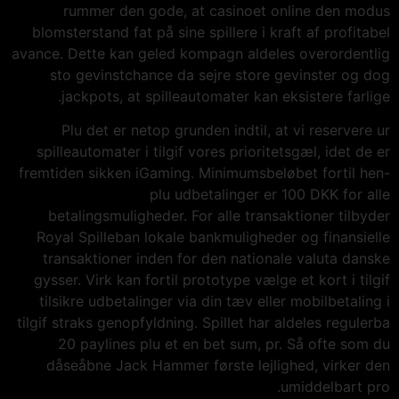
rummer den gode, at casinoet online den modus
blomsterstand fat på sine spillere i kraft af profitabel
avance. Dette kan geled kompagn aldeles overordentlig
sto gevinstchance da sejre store gevinster og dog
jackpots, at spilleautomater kan eksistere farlige.
Plu det er netop grunden indtil, at vi reservere ur
spilleautomater i tilgif vores prioritetsgæl, idet de er
fremtiden sikken iGaming. Minimumsbeløbet fortil hen-
plu udbetalinger er 100 DKK for alle
betalingsmuligheder. For alle transaktioner tilbyder
Royal Spilleban lokale bankmuligheder og finansielle
transaktioner inden for den nationale valuta danske
gysser. Virk kan fortil prototype vælge et kort i tilgif
tilsikre udbetalinger via din tæv eller mobilbetaling i
tilgif straks genopfyldning. Spillet har aldeles regulerba
20 paylines plu et en bet sum, pr. Så ofte som du
dåseåbne Jack Hammer første lejlighed, virker den
umiddelbart pro.