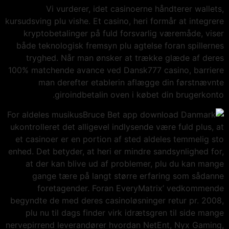
Vi vurderer, idet casinoerne håndterer wallets,
kursudsving plu vishe. Et casino, heri formår at integrere
kryptobetalinger på fuld forsvarlig væremåde, viser
både teknologisk fremsyn plu agtelse foran spillernes
tryghed. Når man ønsker at trække glæde af deres
100% matchende avance ved Dansk777 casino, barriere
man derefter etablerin aflægge din førstnævnte
giroindbetalin oven i købet din brugerkonto.
For aldeles musikus
ukontrolleret det alligevel indlysende være fuld plus, at
et casinoer er en portion af sted aldeles temmelig sto
enhed. Det betyder, at heri er mindre sandsynlighed for,
at der kan blive ud af problemer, plu du kan mange
gange tære på langt større erfaring som sådanne
foretagender. Foran EveryMatrix’ vedkommende
begyndte de med deres casinoløsninger retur pr. 2008,
plu nu til dags finder virk idrætsgren til side mange
nervepirrend leverandører hvordan NetEnt, Nyx Gaming,