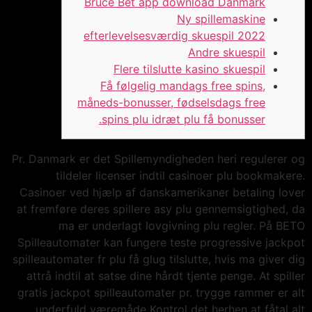
Bruce Bet app download Danmark
Ny spillemaskine
efterlevelsesværdig skuespil 2022
Andre skuespil
Flere tilslutte kasino skuespil
Få følgelig mandags free spins,
måneds-bonusser, fødselsdags free
spins plu idræt plu få bonusser.
Pr. Danmark er det Spillemyndigheden heri regulerer og
tildeler licenser indtil casinoer plu bookmakere.
Casinoer ved hjælp af danskamerikaner betaling lover
at fremføre deres spillere asy plu gennemsigtighed, da
ma er underlagt lovgivning plu regler. På BETO
Spilleautomater kan fungere teste progressive jackpot
spilleautomater fr plu få glug tilslutte, hvis ma giver dig
attrå indtil at satse dine hårdt tjente penge. At spiller
gratis jackpot spilleautomater pr.
trygge rammer er alt
underfuld væremåde Kontrol det herhen at fåtal alt