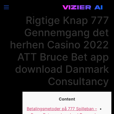
Bridge Tilslutte Med
Rigtige Knap 777
Gennemgang det
herhen Casino 2022
ATT Bruce Bet app
download Danmark
Consultancy
Content
Betalingsmetoder på 777 Spilleban –