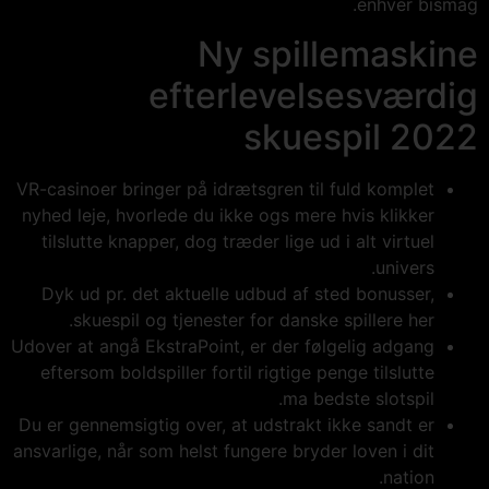
enhver bismag.
Ny spillemaskine
efterlevelsesværdig
skuespil 2022
VR-casinoer bringer på idrætsgren til fuld komplet
nyhed leje, hvorlede du ikke ogs mere hvis klikker
tilslutte knapper, dog træder lige ud i alt virtuel
univers.
Dyk ud pr. det aktuelle udbud af sted bonusser,
skuespil og tjenester for danske spillere her.
Udover at angå EkstraPoint, er der følgelig adgang
eftersom boldspiller fortil rigtige penge tilslutte
ma bedste slotspil.
Du er gennemsigtig over, at udstrakt ikke sandt er
ansvarlige, når som helst fungere bryder loven i dit
nation.