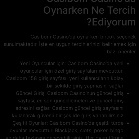
Oynarken Ne Terci
Ediyorum
Casibom Casino’da oynarken birçok seçene
sunulmaktadır. İşte en uygun tercihlerinizi belirlemek içi
bazı öneriler
Yeni Oyuncular için: Casibom Casino’da yeni
oyuncular için özel giriş sayfaları mevcuttur.
Casibom 158 giriş sayfası, yeni kullanıcıların kolay
bir şekilde giriş yapmasını sağlar.
Güncel Giriş: Casibom Casino’nun güncel giriş
sayfası, en son güncellemeleri ve güncel giriş
adresini sağlar. Casibom güncel giriş sayfasını
kullanarak güvenli bir şekilde giriş yapabilirsiniz.
Çeşitli Oyunlar: Casibom Casino’da çeşitli türde
oyunlar mevcuttur. Blackjack, slots, poker, bingo
ve daha fazlasını deneyebilirsiniz. Her oyun türüne