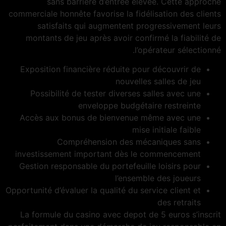
sans barrière d’entrée élevée. Cette app
commerciale honnête favorise la fidélisation des cl
satisfaits qui augmentent progressivement 
montants de jeu après avoir confirmé la fiabili
l’opérateur sélecti
Exposition financière réduite pour découvrir de
nouvelles salles de jeu
Possibilité de tester diverses salles avec une
enveloppe budgétaire restreinte
Accès aux bonus de bienvenue même avec une
mise initiale faible
Compréhension des mécaniques sans
investissement important dès le commencement
Gestion responsable du portefeuille loisirs pour
l’ensemble des joueurs
Opportunité d’évaluer la qualité du service client et
des retraits
La formule du casino avec depot de 5 euros s’in