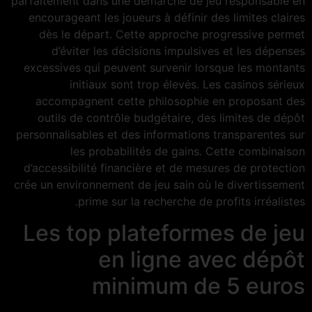
parfaitement dans une démarche de jeu responsabl
encourageant les joueurs à définir des limites cl
dès le départ. Cette approche progressive pe
d’éviter les décisions impulsives et les dép
excessives qui peuvent survenir lorsque les mont
initiaux sont trop élevés. Les casinos sé
accompagnent cette philosophie en proposant
outils de contrôle budgétaire, des limites de 
personnalisables et des informations transparente
les probabilités de gains. Cette combin
d’accessibilité financière et de mesures de prote
crée un environnement de jeu sain où le divertiss
prime sur la recherche de profits irréali
Les top plateformes de j
en ligne avec dép
minimum de 5 eur