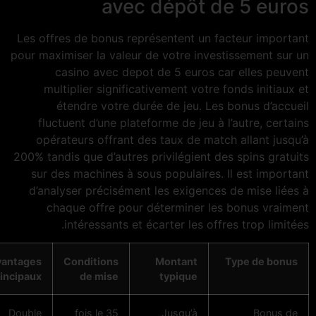
avec dépôt de 5 eu
Les offres de bonus représentent un facteur impor
pour maximiser la valeur de votre investissement s
casino avec depot de 5 euros car elles peu
multiplier significativement votre fonds initia
étendre votre durée de jeu. Les bonus d’ac
fluctuent d’une plateforme de jeu à l’autre, cer
opérateurs offrant des taux de match allant ju
200% tandis que d’autres privilégient des spins gra
sur des machines à sous populaires. Il est impo
d’analyser précisément les exigences de mise li
chaque offre pour déterminer les bonus vrai
intéressants et écarter les offres trop limi
Avantages
Conditions
Montant
Type de bon
principaux
de mise
typique
Double
35 fois le
Jusqu’à
Bonus 