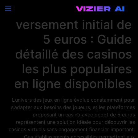
Casino ave
versement initial 
5 euros : Gui
détaillé des casin
les plus populair
en ligne disponibl
L’univers des jeux en ligne évolue constamment 
s’adapter aux besoins des joueurs, et les platef
proposant un casino avec depot de 5 e
représentent une solution idéale pour découvri
casinos virtuels sans engagement financier impor
Ces établissements accessibles permettent