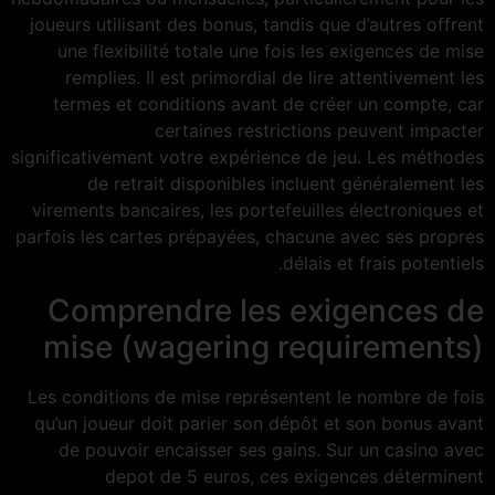
joueurs utilisant des bonus, tandis que d’autres of
une flexibilité totale une fois les exigences de
remplies. Il est primordial de lire attentivemen
termes et conditions avant de créer un compte,
certaines restrictions peuvent imp
significativement votre expérience de jeu. Les méth
de retrait disponibles incluent généralemen
virements bancaires, les portefeuilles électroniqu
parfois les cartes prépayées, chacune avec ses pro
délais et frais potent
Comprendre les exigences
mise (wagering requiremen
Les conditions de mise représentent le nombre de 
qu’un joueur doit parier son dépôt et son bonus 
de pouvoir encaisser ses gains. Sur un casino
depot de 5 euros, ces exigences détermi