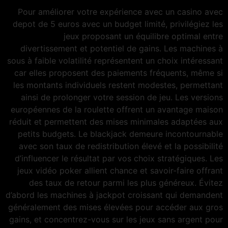
Pour améliorer votre expérience avec un casino 
depot de 5 euros avec un budget limité, privilégie
jeux proposant un équilibre optimal 
divertissement et potentiel de gains. Les machi
sous à faible volatilité représentent un choix intére
car elles proposent des paiements fréquents, mêm
les montants individuels restent modestes, permet
ainsi de prolonger votre session de jeu. Les ver
européennes de la roulette offrent un avantage ma
réduit et permettent des mises minimales adaptées
petits budgets. Le blackjack demeure incontourn
avec son taux de redistribution élevé et la possib
d’influencer le résultat par vos choix stratégiques
jeux vidéo poker allient chance et savoir-faire of
des taux de retour parmi les plus généreux. É
d’abord les machines à jackpot croissant qui deman
généralement des mises élevées pour accéder aux 
gains, et concentrez-vous sur les jeux sans argent