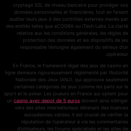
cryptage SSL de niveau bancaire pour protéger
données personnelles et financières, tout en fa
auditer leurs jeux à des contrôles externes mené
des entités telles que eCOGRA ou iTech Labs. La c
relative aux les conditions générales, les règl
protection des données et les dispositifs d
responsable témoigne également du sérieux 
opéra
En France, le framework légal des jeux de casi
ligne demeure rigoureusement réglementé par l’Auto
Nationale des Jeux (ANJ), qui approuve seule
certaines catégories de jeux comme les paris s
sport et le poker. Les joueurs en France qui optent
un
casino avec depot de 5 euros
doivent ainsi s’di
vers des sites internationaux détenant des lic
européennes valides. Il est crucial de vérifi
réputation de l’opérateur à via les comment
d’utilisateurs, les forums spécialisés et les sit