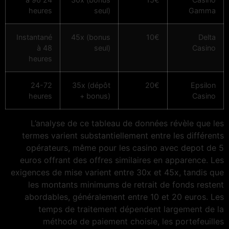
heures
seul)
Gam
Instantané
45x (bonus
10€
De
à 48
seul)
Casi
heures
24-72
35x (dépôt
20€
Epsi
heures
+ bonus)
Casi
L’analyse de ce tableau de données révèle qu
termes varient substantiellement entre les diffé
opérateurs, même pour les casino avec depot 
euros offrant des offres similaires en apparence
exigences de mise varient entre 30x et 45x, tandi
les montants minimums de retrait de fonds res
abordables, généralement entre 10 et 20 euros.
temps de traitement dépendent largement d
méthode de paiement choisie, les portefeu