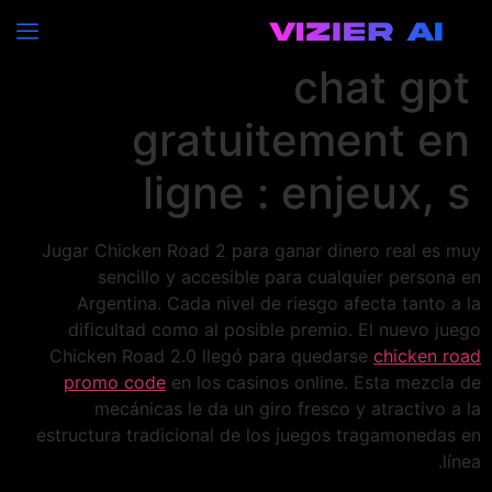
Comment accéder à
chat gpt
gratuitement en
ligne : enjeux, s
Jugar Chicken Road 2 para ganar dinero real es muy
sencillo y accesible para cualquier persona en
Argentina. Cada nivel de riesgo afecta tanto a la
dificultad como al posible premio. El nuevo juego
Chicken Road 2.0 llegó para quedarse
chicken road
promo code
en los casinos online. Esta mezcla de
mecánicas le da un giro fresco y atractivo a la
estructura tradicional de los juegos tragamonedas en
línea.