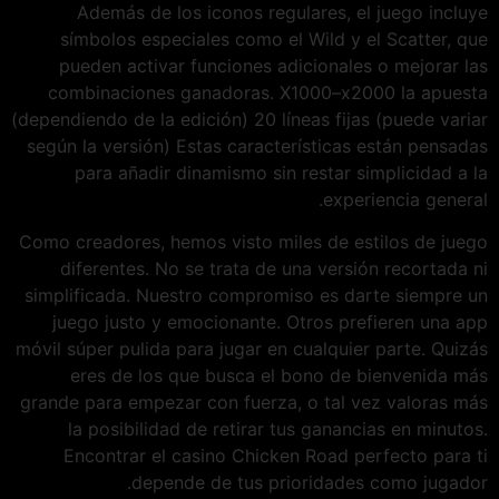
Además de los iconos regulares, el juego incluye
símbolos especiales como el Wild y el Scatter, que
pueden activar funciones adicionales o mejorar las
combinaciones ganadoras. X1000–x2000 la apuesta
(dependiendo de la edición) 20 líneas fijas (puede variar
según la versión) Estas características están pensadas
para añadir dinamismo sin restar simplicidad a la
experiencia general.
Como creadores, hemos visto miles de estilos de juego
diferentes. No se trata de una versión recortada ni
simplificada. Nuestro compromiso es darte siempre un
juego justo y emocionante. Otros prefieren una app
móvil súper pulida para jugar en cualquier parte. Quizás
eres de los que busca el bono de bienvenida más
grande para empezar con fuerza, o tal vez valoras más
la posibilidad de retirar tus ganancias en minutos.
Encontrar el casino Chicken Road perfecto para ti
depende de tus prioridades como jugador.