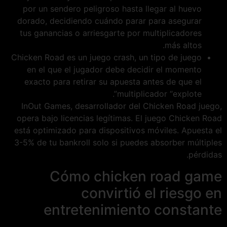
por un sendero peligroso hasta llegar al huevo
dorado, decidiendo cuándo parar para asegurar
tus ganancias o arriesgarte por multiplicadores
más altos.
Chicken Road es un juego crash, un tipo de juego
en el que el jugador debe decidir el momento
exacto para retirar su apuesta antes de que el
multiplicador “explote”.
InOut Games, desarrollador del Chicken Road juego,
opera bajo licencias legítimas. El juego Chicken Road
está optimizado para dispositivos móviles. Apuesta el
3-5% de tu bankroll solo si puedes absorber múltiples
pérdidas.
Cómo chicken road game
convirtió el riesgo en
entretenimiento constante