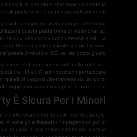
oni sociali e le random chat sono diventate la
 di tali piattaforme è aumentata notevolmente.
a, esiste un metodo alternativo per effettuare
tilizzare questa piattaforma di video chat sul
individui che condividono interessi simili. La
diata. Puoi utilizzare Omegle sul tuo telefono
martphone Android o iOS, sei nel posto giusto.
o il mondo di conoscersi dietro allo schermo.
i età tra i 13 e i 17 anni potevano partecipare
gin, quindi di loggarsi direttamente da un social
te dopo aver caricato un paio di foto profilo.
y È Sicura Per I Minori?
 più interessanti con le quali fare due parole.
 A volte gli sviluppatori impiegano un po’ di
 cui migliaia di malintenzionati hanno usato la
zienda ha cercato di implementare una serie di