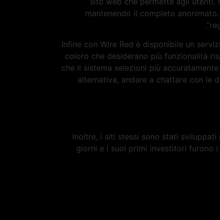
sito web che permette agli utenti, 
mantenendo il completo anonimato. O
re
Infine con Wire Red è disponibile un serv
coloro che desiderano più funzionalità risp
che il sistema selezioni più accuratamente 
alternativa, andare a chattare con le
Inoltre, i siti stessi sono stati svilup
giorni e i suoi primi investitori furono 