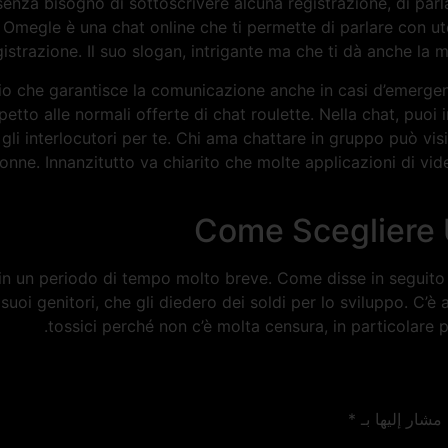
senza bisogno di sottoscrivere alcuna registrazione, di par
megle è una chat online che ti permette di parlare con ute
gistrazione. Il suo slogan, intrigante ma che ti dà anche la mi
izio che garantisce la comunicazione anche in casi d’emerge
etto alle normali offerte di chat roulette. Nella chat, puoi i
gli interlocutori per te. Chi ama chattare in gruppo può visi
 donne. Innanzitutto va chiarito che molte applicazioni di
Come Scegliere U
pati in un periodo di tempo molto breve. Come disse in segui
i suoi genitori, che gli diedero dei soldi per lo sviluppo. C’è
tossici perché non c’è molta censura, in particolare pe
 مشار إليها بـ
*