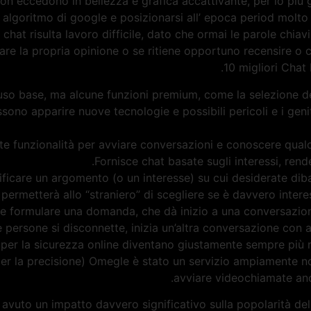
Non eccedono in bellezza e grafica accattivante, per lo più 
’ algoritmo di google e posizionarsi all’ epoca period molt
 chat risulta lavoro difficile, dato che ormai le parole chia
dare la propria opinione o se ritiene opportuno recensire o 
10 migliori Chat 
uso base, ma alcune funzioni premium, come la selezione d
ono apparire nuove tecnologie e possibili pericoli e i geni
te funzionalità per avviare conversazioni e conoscere qualc
Fornisce chat basate sugli interessi, ren
ificare un argomento (o un interesse) su cui desiderate dib
 permetterà allo “straniero” di scegliere se è davvero inte
ece formulare una domanda, che dà inizio a una conversazion
persone si disconnette, inizia un’altra conversazione con a
 per la sicurezza online diventano giustamente sempre più ri
 per la precisione) Omegle è stato un servizio ampiamente no
avviare videochiamate an
avuto un impatto davvero significativo sulla popolarità de