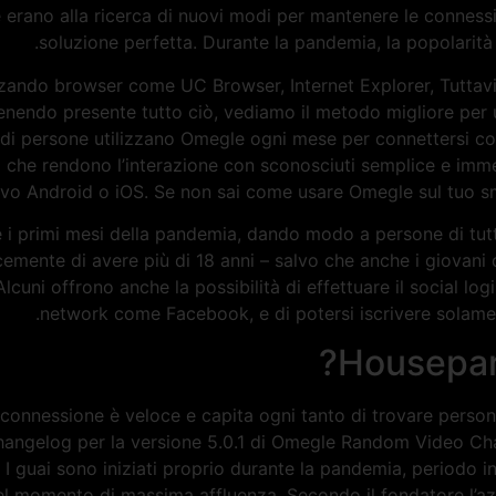
 erano alla ricerca di nuovi modi per mantenere le connessi
soluzione perfetta. Durante la pandemia, la popolarità
zzando browser come UC Browser, Internet Explorer, Tuttavi
enendo presente tutto ciò, vediamo il metodo migliore per u
 di persone utilizzano Omegle ogni mese per connettersi con 
i che rendono l’interazione con sconosciuti semplice e imme
itivo Android o iOS. Se non sai come usare Omegle sul tuo s
i primi mesi della pandemia, dando modo a persone di tutt
emente di avere più di 18 anni – salvo che anche i giovani d
Alcuni offrono anche la possibilità di effettuare il social lo
network come Facebook, e di potersi iscrivere solamen
Housepart
 connessione è veloce e capita ogni tanto di trovare persone
angelog per la versione 5.0.1 di Omegle Random Video Chat.
I guai sono iniziati proprio durante la pandemia, periodo in
nel momento di massima affluenza. Secondo il fondatore l’a