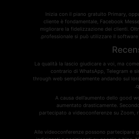
Inizia con il piano gratuito Primary, oppu
cliente è fondamentale, Facebook Messen
migliorare la fidelizzazione dei clienti. O
professionale si può utilizzare il softwar
Recens
La qualità la lascio giudicare a voi, ma come
contrario di WhatsApp, Telegram e simi
through web semplicemente andando sul loro si
q
A causa dell’aumento dello good wor
aumentato drasticamente. Secondo i 
partecipato a videoconferenze su Zoom, ris
Alle videoconferenze possono partecipare gra