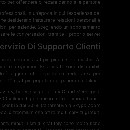
rto per offendere o recare danno alle persone.
rofessionali. In un’epoca in cui l’esperienza del
 desiderano instaurare relazioni personali e
oluzioni per aziende. Scegliendo un abbonamento
are le conversazioni tramite il proprio server.
rvizio Di Supporto Clienti
ente entra in chat più piccole e di nicchia. Al
ioni o programmi. Esse infatti sono disponibili
colo è leggermente deviante e chiedo scusa per
do le 10 chat più popolari del panorama Italiano.
navirus, l’interesse per Zoom Cloud Meetings è
 300 milioni di persone in tutto il mondo hanno
 dicembre del 2019. L’alternativa a Skype Zoom
llo freemium che offre molti servizi gratuiti.
ty minuti. I siti di chatitaly sono molto bene