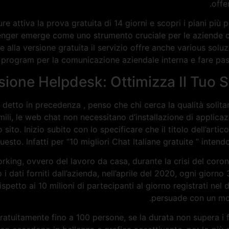
offe
re attiva la prova gratuita di 14 giorni e scopri i piani più p
ger emerge come uno strumento cruciale per le aziende che
ltre alla versione gratuita il servizio offre anche various s
e program per la comunicazione aziendale interna e fare pass
ione Helpdesk: Ottimizza Il Tuo Se
 detto in precedenza , penso che chi cerca la qualità solitam
li, le web chat non necessitano d’installazione di applicaz
to. Inizio subito con lo specificare che il titolo dell’arti
uesto. Infatti per “10 migliori Chat Italiane gratuite ” inten
king, ovvero del lavoro da casa, durante la crisi del coro
dati forniti dall’azienda, nell’aprile del 2020, ogni giorno
petto ai 10 milioni di partecipanti al giorno registrati nel
persuade con un mode
tuitamente fino a 100 persone, se la durata non supera i for