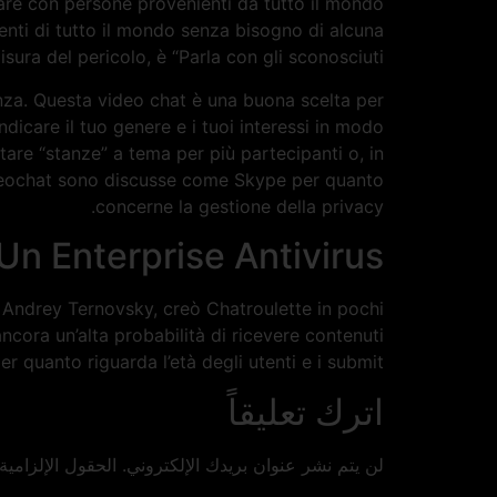
lare con persone provenienti da tutto il mondo
nti di tutto il mondo senza bisogno di alcuna
sura del pericolo, è “Parla con gli sconosciuti”.
nza. Questa video chat è una buona scelta per
ndicare il tuo genere e i tuoi interessi in modo
tare “stanze” a tema per più partecipanti o, in
 videochat sono discusse come Skype per quanto
concerne la gestione della privacy.
n Enterprise Antivirus
to Andrey Ternovsky, creò Chatroulette in pochi
 ancora un’alta probabilità di ricevere contenuti
r quanto riguarda l’età degli utenti e i submit.
اترك تعليقاً
لن يتم نشر عنوان بريدك الإلكتروني.
الحقول الإلزامية