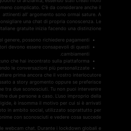
godono di anzianità, essendo stati creati molti
o meno complicato. C’è da considerare anche il
vi attinenti all’ argomento sono ormai sature. A
consigliare una chat di propria conoscenza. Le
Italiane gratuite inizia facendo una distinzione.
el genere, possono richiedere pagamenti.
tori devono essere consapevoli di questi
cambiamenti.
uno che hai incontrato sulla piattaforma.
dendo le conversazioni più personalizzate.
attere prima ancora che il vostro interlocutore
ressato a story argomento oppure se preferisce
e tra due sconosciuti. Tu non puoi intervenire
ltre due persone a caso. L’uso improprio della
gide, è insomma il motivo per cui si è arrivati
to in ambito social, utilizzato soprattutto per
onime con sconosciuti e vedere cosa succede.
lle webcam chat. Durante i lockdown globali e