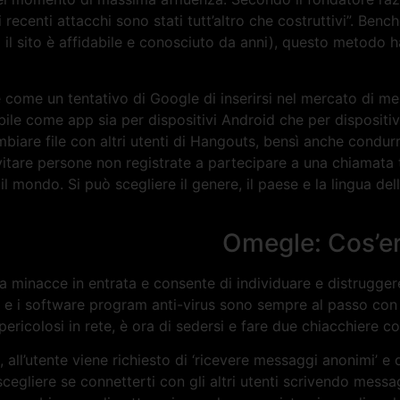
recenti attacchi sono stati tutt’altro che costruttivi”. Bench
ai il sito è affidabile e conosciuto da anni), questo metodo 
e come un tentativo di Google di inserirsi nel mercato di m
e come app sia per dispositivi Android che per dispositivi
mbiare file con altri utenti di Hangouts, bensì anche condu
invitare persone non registrate a partecipare a una chiamata
l mondo. Si può scegliere il genere, il paese e la lingua de
Omegle: Cos’er
 da minacce in entrata e consente di individuare e distrugger
o e i software program anti-virus sono sempre al passo con 
ricolosi in rete, è ora di sedersi e fare due chiacchiere con i
all’utente viene richiesto di ‘ricevere messaggi anonimi’ e
cegliere se connetterti con gli altri utenti scrivendo messa