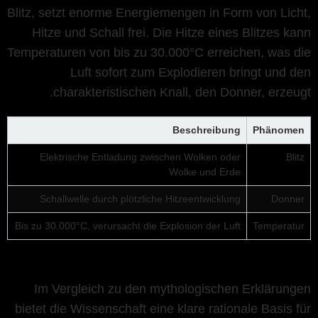
Blitz, setzt enorme Energiemengen in Form von Licht,
Hitze und Schall frei. Die Hitze eines Blitzes kann
Temperaturen von bis zu 30.000°C erreichen, was die
Luft sofort zum Explodieren bringt und den
charakteristischen Knall, den Donner, erzeugt.
Beschreibung
Phänomen
Elektrische Entladung zwischen Wolken oder
Blitz
Wolke und Erde
Schallwelle durch plötzliche Hitzeentwicklung
Donner
Bis zu 30.000°C, verursacht die Explosion der Luft
Temperatur
Im Vergleich zu den mythologischen Erklärungen
bietet die Wissenschaft eine klare rationale Basis für