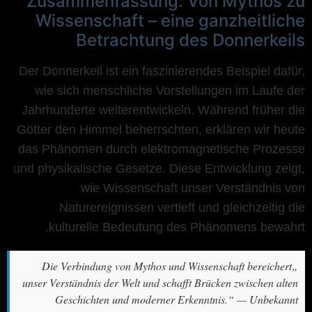
Zusammenfassung: Von Mythos zu
Wissenschaft – eine ganzheitliche
Betrachtung des Donnerkeils
Der Donnerkeil ist ein faszinierendes Beispiel dafür,
wie sich menschliche Vorstellungen im Laufe der
Jahrhunderte weiterentwickeln. Während früher die
Götter den Himmel beherrschten, erklären wir heute
das Phänomen durch elektromagnetische Prozesse
und physikalische Gesetze. Diese Entwicklung zeigt,
wie Wissenschaft unser Verständnis von
Naturereignissen vertieft und gleichzeitig die
kulturelle Bedeutung des Phänomens bewahrt.
„Die Verbindung von Mythos und Wissenschaft bereichert
unser Verständnis der Welt und schafft Brücken zwischen alten
Geschichten und moderner Erkenntnis.“ — Unbekannt