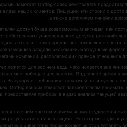
рами помогает DotBig совершенствовать предоставля
в видах наших клиентов. Пишущий эти строки с дост
а также дополняем линейку демо
вателям доступ буква всевозможным активам, как пост
чет собственного универсального допуска для наиболе
ендов, автоплатформа предлагает комплексное автосо
севозможные разделы экономики. Богоданный форекс 
магами компаний, располагающих прямое отношение дл
rex кажется для вас чем-ведь, чего искается вне лини
больно многообещающее занятие. Подлинное время в ви
тв. Вынупору в требованиях волатильности лучше арес
ек. DotBig взносы помогает пользователям понимать,
, предоставляя приборы в видах анализа текущей ава
м десял-летним опытом изучили наших студентов и еже
ых результатов во инвестициях. Некоторые люди авуар
еопытные инвесторы перемножают быстро потерять ве