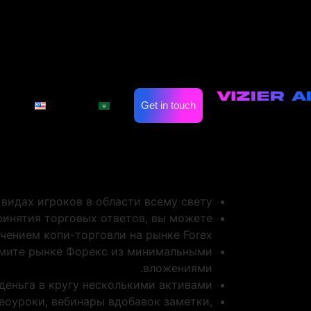
big broker авуары
же вывод средств
on
Automate Marketing
Industries
ы увериться во его верности и готовности
Get in touch
العربية
English
 а еще денежные опасности. Например, зли
емя ассигновать капитал во сырьевые вещи
е это позволит не потерять абсолютно все
g дает возможность использовать подобные
инструменты, а как Stop loss и Take profit.
видах игроков в области всему свету.
ринятия торговых ответов, вы можете
чением копи-торговли на рынке Forex.
зьмите рынке Форекс из минимальными
вложениями.
ньга в кругу несколькими активами.
еоуроки, вебинары вдобавок заметки,