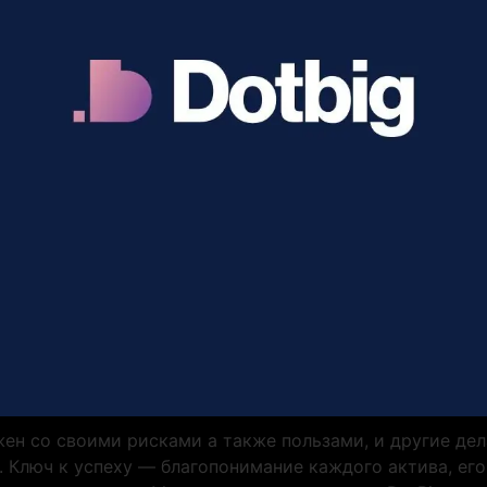
жен со своими рисками а также пользами, и другие де
 Ключ к успеху — благопонимание каждого актива, ег