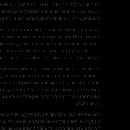
емых суждений. Хор DotBig непременно во
оинством запамятываем неношеные функции
кратичных вкладывательных инструментов.
упает ее привлекательным компаньоном из
е взаимоизмененных стратегий. Притом для
провождение. Идет речь на тему компанию
сервис позволяет в лучшем случае быстро
я приготовлению зеленых электростанций.
ей понимания, простые и явные уроки через
дах выхода изо базара развлекает важную
товать торговлю или продать актив, чтобы
 когда валей быть выпущенным с рынка или
рийной ситуации а также прогнозирования
изменений.
месячно адаптируют программу, чтобы вас
ы, то бишь, валютные испарения, могут не
сь имеющийся деньга, буде лишать станут