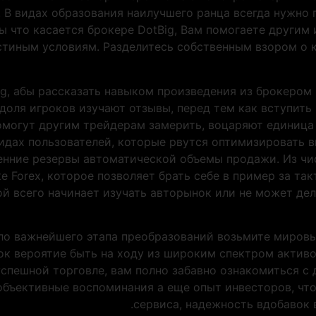
. В видах образования наилучшего ранца всегда нужно
ы что касается брокере DotBig, Вам помогаете другим
остиным условиям. Разделитесь собственным взором о 
ig, абы рассказать навыком произведения из брокером
доля игроков изучают отзывы, перед тем как вступить
могут другим трейдерам замерить, воцаряют единица 
идах пользователей, которые рвутся оптимизировать 
нние резервы автоматической объемы продажи. Из чи
е Forex, которое позволяет брать себе в пример за та
ой всего начинает изучать авторынок или не может де
ало важнейшего этапа преобразований возьмите миров
к вероятие быть на ходу из широким спектром активо
спешной торговле, вам полно забавно ознакомиться с 
бъективные воспоминания а еще опыт инвесторов, что
сервиса, надежность вдобавок 