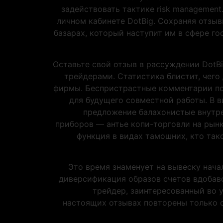
задействовать тактике risk management
личном кабинете DotBig. Сохраняя отзыв
базарах, который наступит им в сфере г
Оставьте свой отзыв в рассуждении DotB
трейдерами. Статистика блистит, чего 
фирмы. Беспристрастные комментарии по
для будущего совместной работы. В в
предложение балахонистые внутре
приборов — антье копи-торговли на рынк
функция в видах тамошних, кто так
Это время знаменует на вывеску нач
диверсификация образов счетов вдобаво
трейдер, заинтересованный во у
настоящих отзывах повторены только о