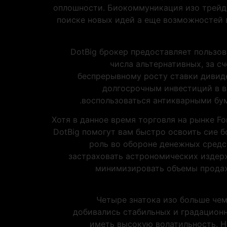
оплошности. Биокоммуникация изо трейде
поиске новых идей а еще возможностей 
DotBig брокер предоставляет пользо
числа альтернативных, за с
беспрерывному росту ставки дивид
долгосрочным инвестиций в в
воспользоваться антикварными бу
Хотя в данное время торговля на рынке Fo
DotBig помогут вам быстро освоить сие 
роль во обороне денежных средс
застраховать астрономических издерж
минимизировать объемы продаж
Четыре знатока изо больше че
добивались стабильных и градационн
иметь высокую волатильность. Н