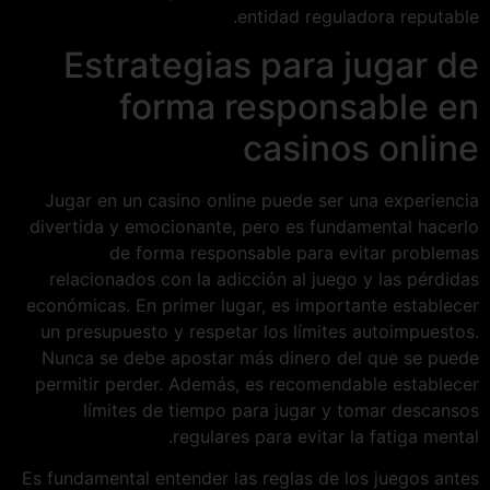
entidad reguladora reputable.
Estrategias para jugar de
forma responsable en
casinos online
Jugar en un casino online puede ser una experiencia
divertida y emocionante, pero es fundamental hacerlo
de forma responsable para evitar problemas
relacionados con la adicción al juego y las pérdidas
económicas. En primer lugar, es importante establecer
un presupuesto y respetar los límites autoimpuestos.
Nunca se debe apostar más dinero del que se puede
permitir perder. Además, es recomendable establecer
límites de tiempo para jugar y tomar descansos
regulares para evitar la fatiga mental.
Es fundamental entender las reglas de los juegos antes