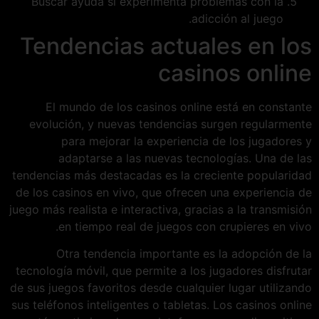
Buscar ayuda si experimenta problemas con la
adicción al juego.
Tendencias actuales en los
casinos online
El mundo de los casinos online está en constante
evolución, y nuevas tendencias surgen regularmente
para mejorar la experiencia de los jugadores y
adaptarse a las nuevas tecnologías. Una de las
tendencias más destacadas es la creciente popularidad
de los casinos en vivo, que ofrecen una experiencia de
juego más realista e interactiva, gracias a la transmisión
en tiempo real de juegos con crupieres en vivo.
Otra tendencia importante es la adopción de la
tecnología móvil, que permite a los jugadores disfrutar
de sus juegos favoritos desde cualquier lugar utilizando
sus teléfonos inteligentes o tabletas. Los casinos online