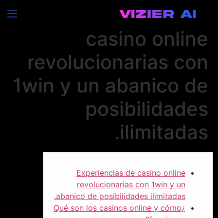
Experiencias de
casino online
revolucionarias con
1win y un abanico de
posibilidades
ilimitadas.
Experiencias de casino online
revolucionarias con 1win y un
abanico de posibilidades ilimitadas.
¿Qué son los casinos online y cómo