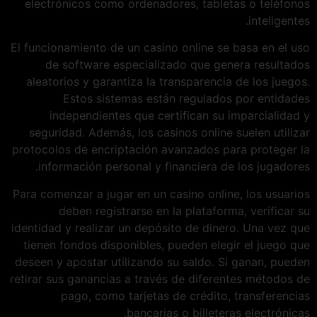
electrónicos como ordenadores, tabletas o teléfonos
inteligentes.
El funcionamiento de un casino online se basa en el uso
de software especializado que genera resultados
aleatorios y garantiza la transparencia de los juegos.
Estos sistemas están regulados por entidades
independientes que certifican su imparcialidad y
seguridad. Además, los casinos online suelen utilizar
protocolos de encriptación avanzados para proteger la
información personal y financiera de los jugadores.
Para comenzar a jugar en un casino online, los usuarios
deben registrarse en la plataforma, verificar su
identidad y realizar un depósito de dinero. Una vez que
tienen fondos disponibles, pueden elegir el juego que
deseen y apostar utilizando su saldo. Si ganan, pueden
retirar sus ganancias a través de diferentes métodos de
pago, como tarjetas de crédito, transferencias
bancarias o billeteras electrónicas.