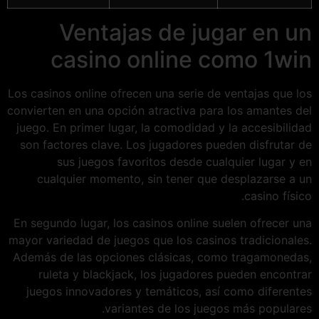
Ventajas de jugar en un
casino online como 1win
Los casinos online ofrecen una serie de ventajas que los
convierten en una opción atractiva para los amantes del
juego. En primer lugar, la comodidad y la accesibilidad
son factores clave. Los jugadores pueden disfrutar de
sus juegos favoritos desde cualquier lugar y en
cualquier momento, sin tener que desplazarse a un
casino físico.
En segundo lugar, los casinos online suelen ofrecer una
mayor variedad de juegos que los casinos tradicionales.
Además de las opciones clásicas, como tragamonedas,
ruleta y blackjack, los jugadores pueden encontrar
juegos innovadores y temáticos, así como diferentes
variantes de los juegos más populares.