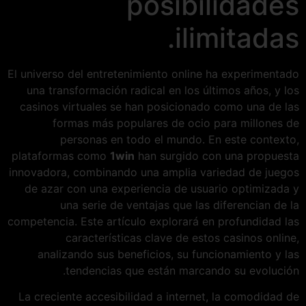
posibilidades
ilimitadas.
El universo del entretenimiento online ha experimentado
una transformación radical en los últimos años, y los
casinos virtuales se han posicionado como una de las
formas más populares de ocio para millones de
personas en todo el mundo. En este contexto,
plataformas como
1win
han surgido con una propuesta
innovadora, combinando una amplia variedad de juegos
de azar con una experiencia de usuario optimizada y
una serie de ventajas que las diferencian de la
competencia. Este artículo explorará en profundidad las
características clave de estos casinos online,
analizando sus beneficios, su funcionamiento y las
tendencias que están marcando su evolución.
La creciente accesibilidad a internet, la comodidad de