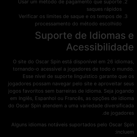
Usar um método de pagamento que suporte
saques rápidos
Verificar os limites de saque e os tempos de
processamento do método escolhido
Suporte de Idiomas e
Acessibilidade
O site do Oscar Spin está disponível em 26 idiomas,
tornando-o acessível a jogadores de todo o mundo.
Esse nível de suporte linguístico garante que os
jogadores possam navegar pelo site e aproveitar seus
jogos favoritos sem barreiras de idioma. Seja jogando
em Inglês, Espanhol ou Francês, as opções de idioma
do Oscar Spin atendem a uma variedade diversificada
de jogadores.
Alguns idiomas notáveis suportados pelo Oscar Spin
incluem: