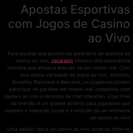
Apostas Esportivas
com Jogos de Casino
ao Vivo
Para aqueles que gostam da adrenalina de sessões de
casino ao vivo,
oscarspin
oferece uma experiência
imersiva que simula a emoção de um casino real. Com
uma ampla variedade de jogos ao vivo, incluindo
Roulette, Blackjack e Baccarat, os jogadores podem
participar de partidas em tempo real, completas com
dealers ao vivo e recursos de chat interativo. Esse nível
de imersão é um grande atrativo para jogadores que
desejam a interação social e a emoção de um ambiente
de casino ao vivo.
Uma sessão típica de casino ao vivo tarde da noite no