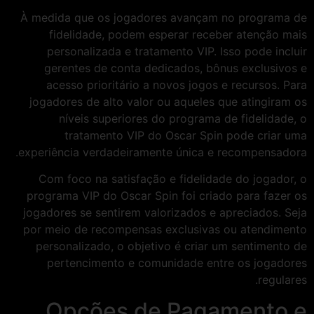
À medida que os jogadores avançam no programa de
fidelidade, podem esperar receber atenção mais
personalizada e tratamento VIP. Isso pode incluir
gerentes de conta dedicados, bônus exclusivos e
acesso prioritário a novos jogos e recursos. Para
jogadores de alto valor ou aqueles que atingiram os
níveis superiores do programa de fidelidade, o
tratamento VIP do Oscar Spin pode criar uma
experiência verdadeiramente única e recompensadora.
Com foco na satisfação e fidelidade do jogador, o
programa VIP do Oscar Spin foi criado para fazer os
jogadores se sentirem valorizados e apreciados. Seja
por meio de recompensas exclusivas ou atendimento
personalizado, o objetivo é criar um sentimento de
pertencimento e comunidade entre os jogadores
regulares.
Opções de Pagamento e