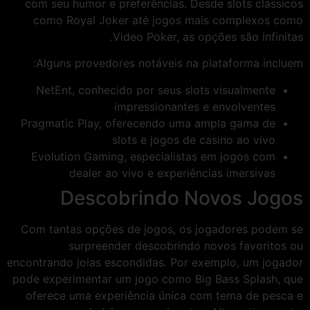
com seu humor e preferências. Desde slots clássicos
como Royal Joker até jogos mais complexos como
Video Poker, as opções são infinitas.
Alguns provedores notáveis na plataforma incluem:
NetEnt, conhecido por seus slots visualmente
impressionantes e envolventes
Pragmatic Play, oferecendo uma ampla gama de
slots e jogos de casino ao vivo
Evolution Gaming, especialistas em jogos com
dealer ao vivo e experiências imersivas
Descobrindo Novos Jogos
Com tantas opções de jogos, os jogadores podem se
surpreender descobrindo novos favoritos ou
encontrando joias escondidas. Por exemplo, um jogador
pode experimentar um jogo como Big Bass Splash, que
oferece uma experiência única com tema de pesca e