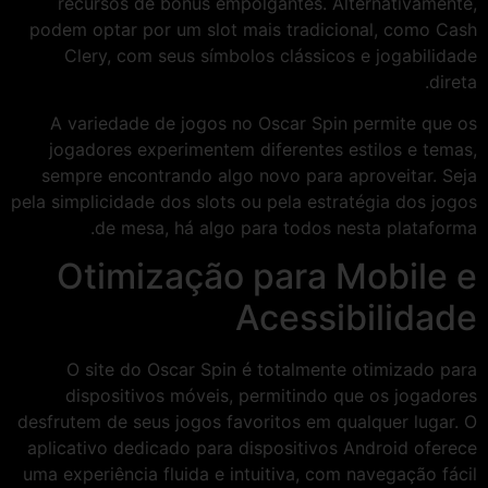
recursos de bônus empolgantes. Alternativamente,
podem optar por um slot mais tradicional, como Cash
Clery, com seus símbolos clássicos e jogabilidade
direta.
A variedade de jogos no Oscar Spin permite que os
jogadores experimentem diferentes estilos e temas,
sempre encontrando algo novo para aproveitar. Seja
pela simplicidade dos slots ou pela estratégia dos jogos
de mesa, há algo para todos nesta plataforma.
Otimização para Mobile e
Acessibilidade
O site do Oscar Spin é totalmente otimizado para
dispositivos móveis, permitindo que os jogadores
desfrutem de seus jogos favoritos em qualquer lugar. O
aplicativo dedicado para dispositivos Android oferece
uma experiência fluida e intuitiva, com navegação fácil