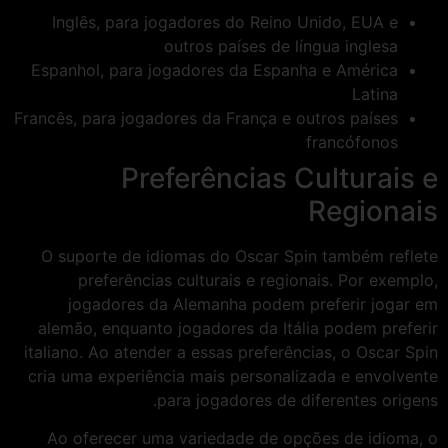
Inglês, para jogadores do Reino Unido, EUA e
outros países de língua inglesa
Espanhol, para jogadores da Espanha e América
Latina
Francês, para jogadores da França e outros países
francófonos
Preferências Culturais e
Regionais
O suporte de idiomas do Oscar Spin também reflete
preferências culturais e regionais. Por exemplo,
jogadores da Alemanha podem preferir jogar em
alemão, enquanto jogadores da Itália podem preferir
italiano. Ao atender a essas preferências, o Oscar Spin
cria uma experiência mais personalizada e envolvente
para jogadores de diferentes origens.
Ao oferecer uma variedade de opções de idioma, o