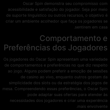
Oscar Spin demonstra seu compromisso com
acessibilidade e satisfação do jogador. Seja por meio
de suporte linguístico ou outros recursos, o objetivo é
criar um ambiente acolhedor que faça os jogadores se
sentirem em casa.
Comportamento e
Preferências dos Jogadores
Os jogadores do Oscar Spin apresentam uma variedade
de comportamentos e preferências no que diz respeito
ao jogo. Alguns podem preferir a emoção de sessões
de casino ao vivo, enquanto outros gostam da
simplicidade dos slots ou da estratégia dos jogos de
mesa. Compreendendo essas preferências, o Oscar Spin
pode adaptar suas ofertas para atender às
necessidades dos jogadores e criar uma experiência
mais envolvente.