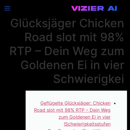
Geflügelte
Glücksjäger Chicken
Road slot mit 98%
RTP – Dein Weg zum
Goldenen Ei in vier
Schwierigkei
Geflügelte Glücksjäger: Chicken
Road slot mit 98% RTP – Dein Weg
zum Goldenen Ei in vier
Schwierigkeitsstufen!