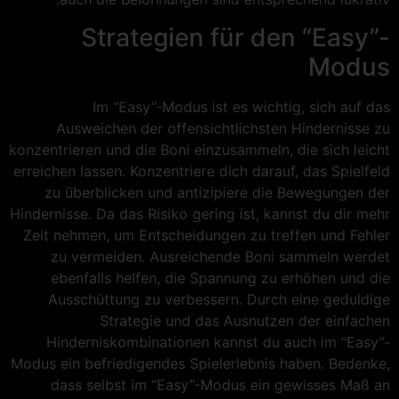
Strategien für den “Easy”-
Modus
Im “Easy”-Modus ist es wichtig, sich auf das
Ausweichen der offensichtlichsten Hindernisse zu
konzentrieren und die Boni einzusammeln, die sich leicht
erreichen lassen. Konzentriere dich darauf, das Spielfeld
zu überblicken und antizipiere die Bewegungen der
Hindernisse. Da das Risiko gering ist, kannst du dir mehr
Zeit nehmen, um Entscheidungen zu treffen und Fehler
zu vermeiden. Ausreichende Boni sammeln werdet
ebenfalls helfen, die Spannung zu erhöhen und die
Ausschüttung zu verbessern. Durch eine geduldige
Strategie und das Ausnutzen der einfachen
Hinderniskombinationen kannst du auch im “Easy”-
Modus ein befriedigendes Spielerlebnis haben. Bedenke,
dass selbst im “Easy”-Modus ein gewisses Maß an