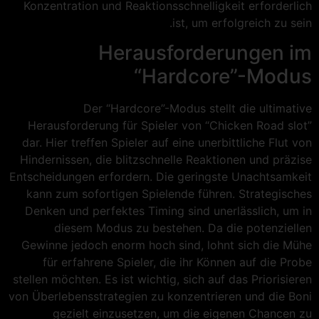
Konzentration und Reaktionsschnelligkeit erforderlich
ist, um erfolgreich zu sein.
Herausforderungen im
“Hardcore”-Modus
Der “Hardcore”-Modus stellt die ultimative
Herausforderung für Spieler von “Chicken Road slot”
dar. Hier treffen Spieler auf eine unerbittliche Flut von
Hindernissen, die blitzschnelle Reaktionen und präzise
Entscheidungen erfordern. Die geringste Unachtsamkeit
kann zum sofortigen Spielende führen. Strategisches
Denken und perfektes Timing sind unerlässlich, um in
diesem Modus zu bestehen. Da die potenziellen
Gewinne jedoch enorm hoch sind, lohnt sich die Mühe
für erfahrene Spieler, die ihr Können auf die Probe
stellen möchten. Es ist wichtig, sich auf das Priorisieren
von Überlebensstrategien zu konzentrieren und die Boni
gezielt einzusetzen, um die eigenen Chancen zu