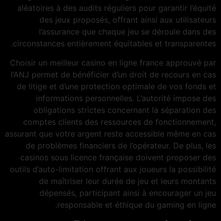
aléatoires à des audits réguliers pour garantir l’éq
des jeux proposés, offrant ainsi aux utilisat
l’assurance que chaque jeu se déroule dans
circonstances entièrement équitables et transparen
Choisir un meilleur casino en ligne france approuvé
l’ANJ permet de bénéficier d’un droit de recours en
de litige et d’une protection optimale de vos fond
informations personnelles. L’autorité impose
obligations strictes concernant la séparation
comptes clients des ressources de fonctionnem
assurant que votre argent reste accessible même en
de problèmes financiers de l’opérateur. De plus,
casinos sous licence française doivent proposer
outils d’auto-limitation offrant aux joueurs la possibi
de maîtriser leur durée de jeu et leurs mont
dépensés, participant ainsi à encourager un
responsable et éthique du gaming en li