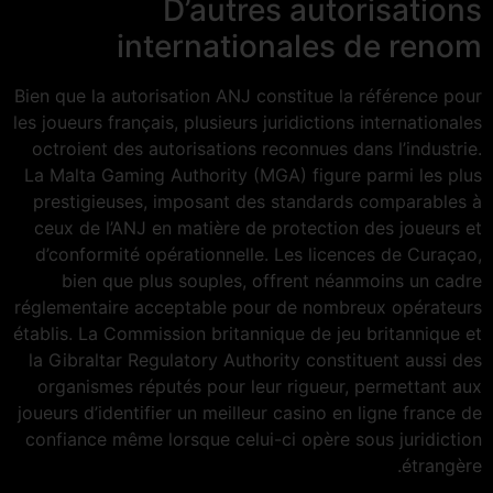
D’autres autorisati
internationales de re
Bien que la autorisation ANJ constitue la référence 
les joueurs français, plusieurs juridictions internation
octroient des autorisations reconnues dans l’indust
La Malta Gaming Authority (MGA) figure parmi les 
prestigieuses, imposant des standards comparabl
ceux de l’ANJ en matière de protection des joueur
d’conformité opérationnelle. Les licences de Cura
bien que plus souples, offrent néanmoins un c
réglementaire acceptable pour de nombreux opérat
établis. La Commission britannique de jeu britanniqu
la Gibraltar Regulatory Authority constituent aussi
organismes réputés pour leur rigueur, permettant
joueurs d’identifier un meilleur casino en ligne franc
confiance même lorsque celui-ci opère sous juridic
étrang