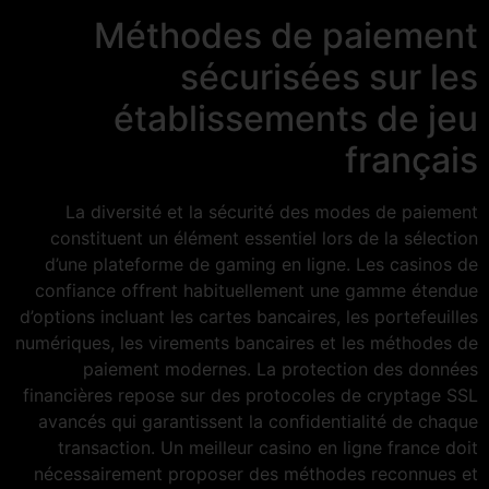
Méthodes de paieme
sécurisées sur l
établissements de j
frança
La diversité et la sécurité des modes de paie
constituent un élément essentiel lors de la sélec
d’une plateforme de gaming en ligne. Les casino
confiance offrent habituellement une gamme éte
d’options incluant les cartes bancaires, les portefeui
numériques, les virements bancaires et les méthode
paiement modernes. La protection des don
financières repose sur des protocoles de cryptage
avancés qui garantissent la confidentialité de ch
transaction. Un meilleur casino en ligne france 
nécessairement proposer des méthodes reconnue