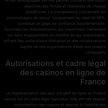
et les témoignages vérifiés permet d’obtenir une vi
objective des forces et faiblesses de ch
plateforme. La transparence concernant
pourcentages de retour, typiquement au-delà de 
constitue un gage de confiance supplémenta
Favorisez les établissements qui s’expriment claire
sur leurs engagements en matière de jeu responsa
offrant des outils d’auto-limitation et des collaborat
auprès de des organisations d’aide aux jou
compuls
Autorisations et cadre lég
des casinos en ligne 
Fran
La réglementation des jeux d’argent en ligne en Fr
repose sur un cadre légal rigoureux créé afin de ass
la protection des joueurs et assurer la fiabilité