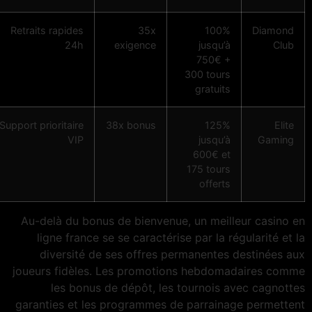
Retraits rapides
35x
100%
Diamo
24h
exigence
jusqu’à
Cl
750€ +
300 tours
gratuits
Support prioritaire
38x bonus
125%
El
VIP
jusqu’à
Gami
600€ et
175 tours
offerts
Au-delà du bonus de bienvenue, un meilleur casin
ligne france se se caractérise par la régularité e
diversité de ses offres permanentes destinées
joueurs fidèles. Les promotions hebdomadaires c
les bonus de dépôt, les tournois avec cagno
garanties et les programmes de parrainage permet