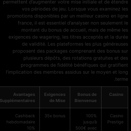
permettent d’augmenter votre mise initiale et de éte
vos périodes de jeu. Lorsque vous examinez
promotions disponibles par un meilleur casino en l
france, il est essentiel d’analyser non seulemen
montant du bonus de accueil, mais de même
exigences de wagering, les titres acceptés et la d
de validité. Les plateformes les plus génére
proposent des packages comprenant des bonus
plusieurs dépôts, des rotations gratuites et
programmes de fidélité bénéfiques qui gratif
l’implication des membres assidus sur le moyen et 
te
Avantages
Exigences
Bonus de
Casi
Supplémentaires
de Mise
Bienvenue
Cashback
35x bonus
100%
Casi
hebdomadaire
jusqu’à
Presti
10%
500€ avec