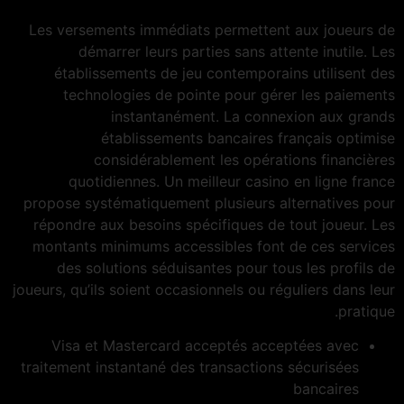
Les versements immédiats permettent aux joueur
démarrer leurs parties sans attente inutile.
établissements de jeu contemporains utilisent
technologies de pointe pour gérer les paiem
instantanément. La connexion aux gr
établissements bancaires français opti
considérablement les opérations financi
quotidiennes. Un meilleur casino en ligne fr
propose systématiquement plusieurs alternatives 
répondre aux besoins spécifiques de tout joueur.
montants minimums accessibles font de ces serv
des solutions séduisantes pour tous les profil
joueurs, qu’ils soient occasionnels ou réguliers dans 
prati
Visa et Mastercard acceptés acceptées avec
traitement instantané des transactions sécurisées
bancaires