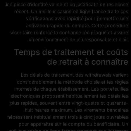
une pièce d’identité valide et un justificatif de résid
récent. Un meilleur casino en ligne france traite
vérifications avec rapidité pour permettre
activation rapide du compte. Cette procé
sécuritaire renforce la confiance réciproque et as
un environnement de jeu responsable et cl
Temps de traitement et co
de retrait à connaî
Les délais de traitement des withdrawals var
considérablement la méthode choisie et les rè
internes de chaque établissement. Les portefeui
électroniques proposent habituellement les délais
plus rapides, souvent entre vingt-quatre et quara
huit heures maximum. Les virements banca
nécessitent habituellement trois à cinq jours ouvra
pour apparaître sur le compte du bénéficiaire
meilleur casino en ligne france transmet explicite