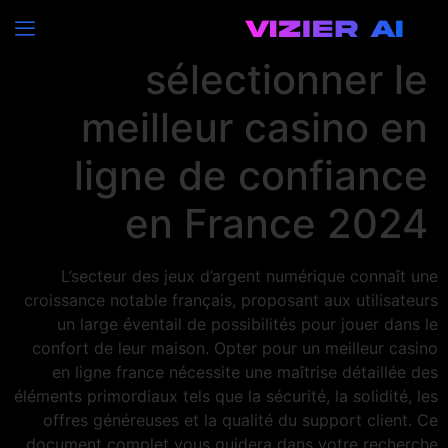
Guide exhaustif pou
sélectionner l
meilleur casino e
ligne de confianc
en France 202
L’secteur des jeux d’argent numérique connaît
croissance notable français, proposant aux utilisat
un large éventail de possibilités pour jouer dan
confort de leur maison. Opter pour un meilleur ca
en ligne france nécessite une maîtrise détaillée
éléments primordiaux tels que la sécurité, la solidité,
offres généreuses et la qualité du support client
document complet vous guidera dans votre reche