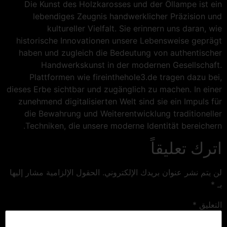
Die Kunst des Holzkarosses und der Öllampe ist ein
lebendiges Zeugnis handwerklicher Präzision und
kultureller Vielfalt. Sie erinnern uns daran, wie
historische Innovationen unsere Lebensweise geprägt
haben und zugleich die Bedeutung von authentischer
Handwerkskunst in der modernen Gesellschaft.
Plattformen wie fireinthehole3.de tragen dazu bei,
dieses Erbe sichtbar und zugänglich zu machen. In einer
zunehmend digitalisierten Welt sind sie ein Impuls für
die Bewahrung und Weiterentwicklung traditioneller
Techniken, die unsere moderne Identität bereichern.
اترك تعليقاً
لن يتم نشر عنوان بريدك الإلكتروني.
الحقول الإلزامية مشار إليها
بـ
*
التعليق
*