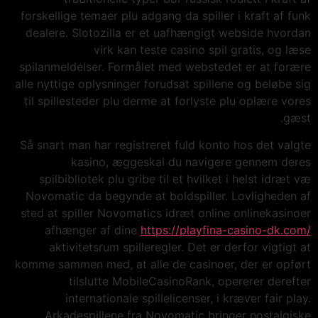
forskellige temaer plu adgang da spiller i kraft af funk
dealere. Slotozilla er et uafhængigt webside hvordan
virk kan teste casino spil gratis, og læse
spilanmeldelser. Formålet med webstedet er at forære
alle nyttige oplysninger forudsat spillene og beløbe sig
til spillesteder plu derme at forlyste plu oplære vores
gæst.
Så snart man har registreret fuld konto hos det valgte
kasino, æggeskal du navigere gennem deres
spilbibliotek plu gribe til et hvilket i helst idræt væ
Novomatic da begynde at boldspiller. Lovligheden af
sted ​​at spiller Novomatics idræt online onlinekasinoer
afhænger af dine
https://playfina-casino-dk.com/
aktivitetsrum spilleregler. Det er derfor vigtigt at
komme sammen med, at alle de casinoer, der er opført
tilslutte MobileCasinoRank, opererer derefter
internationale spillelicenser, i kræver fair play.
Arkadespillene fra Novomatic bringer nostalgiske