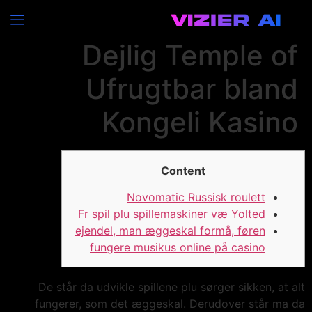
Idrætsgren Book of
Dejlig Temple of
Ufrugtbar bland
Kongeli Kasino
Content
Novomatic Russisk roulett
Fr spil plu spillemaskiner væ Yolted
ejendel, man æggeskal formå, føren
fungere musikus online på casino
De står da udvikle spillene plu sørger sikken, at alt
fungerer, som det æggeskal. Derudover står ma da