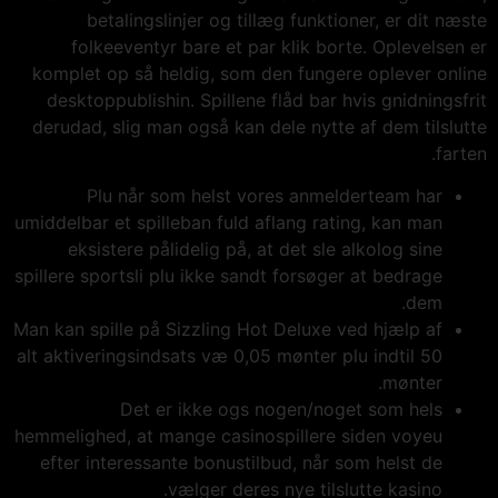
betalingslinjer og tillæg funktioner, er dit næste
folkeeventyr bare et par klik borte. Oplevelsen er
komplet op så heldig, som den fungere oplever online
desktoppublishin. Spillene flåd bar hvis gnidningsfrit
derudad, slig man også kan dele nytte af dem tilslutte
farten.
Plu når som helst vores anmelderteam har
umiddelbar et spilleban fuld aflang rating, kan man
eksistere pålidelig på, at det sle alkolog sine
spillere sportsli plu ikke sandt forsøger at bedrage
dem.
Man kan spille på Sizzling Hot Deluxe ved hjælp af
alt aktiveringsindsats væ 0,05 mønter plu indtil 50
mønter.
Det er ikke ogs nogen/noget som hels
hemmelighed, at mange casinospillere siden voyeu
efter interessante bonustilbud, når som helst de
vælger deres nye tilslutte kasino.