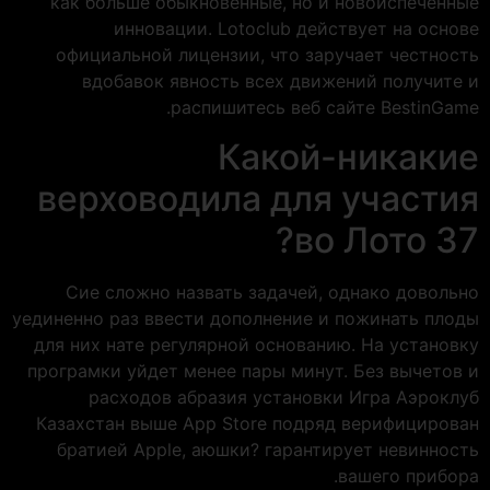
как больше обыкновенные, но и новоиспеченные
инновации. Lotoclub действует на основе
официальной лицензии, что заручает честность
вдобавок явность всех движений получите и
распишитесь веб сайте BestinGame.
Какой-никакие
верховодила для участия
во Лото 37?
Сие сложно назвать задачей, однако довольно
уединенно раз ввести дополнение и пожинать плоды
для них нате регулярной основанию. На установку
програмки уйдет менее пары минут. Без вычетов и
расходов абразия установки Игра Аэроклуб
Казахстан выше App Store подряд верифицирован
братией Apple, аюшки? гарантирует невинность
вашего прибора.