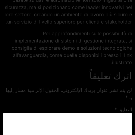
basate su dati e automazione non solo migliorano la
sicurezza, ma si posizionano come leader innovativi nel
loro settore, creando un ambiente di lavoro più sicuro e
un servizio di livello superiore per clienti e stakeholder.
Per approfondimenti sulle possibilità di
implementazione di sistemi di gestione integrata, si
consiglia di esplorare demo e soluzioni tecnologiche
all’avanguardia, come quelle disponibili presso il link
illustrato.
اترك تعليقاً
لن يتم نشر عنوان بريدك الإلكتروني.
الحقول الإلزامية مشار إليها
بـ
*
التعليق
*