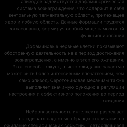
эпизодов задействуется дофаминергическая
система вознаграждения, что содержит в себя
вентральную тегментальную область, прилежащее
ядро и лобную область. Данные формации трудятся
согласованно, формируя особый модель мозговой
функционирования.
Дофаминовые нервные клетки показывают
обостренную деятельность не в период достижения
вознаграждения, а именно в этап его ожидания.
Этот способ толкует, отчего ожидание зачастую
может быть более интенсивным впечатлением, чем
само эпизод. Серотониновая механизм также
выполняет значимую функцию в регуляции
настроения и аффективного положения во период
ожидания.
Нейропластичность интеллекта разрешает
складывать надежные образцы откликания на
ожидание специфических событий. Повторяющиеся