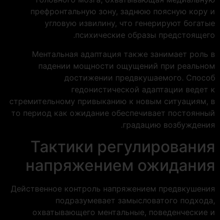
префронтальную зону, заднюю поясную кору и
угловую извилину, что генерируют богатые
психические образы предстоящего.
Ментальная адаптация также занимает роль в
падении мощности ощущений при реальном
достижении предвкушаемого. Способ
гедонистической адаптации ведет к
стремительному привыканию к новым ситуациям, в
то период как ожидание обеспечивает постоянный
градацию возбуждения.
Тактики регулирования
напряжением ожидания
Действенное контроль напряжением предвкушения
подразумевает замысловатого подхода,
охватывающего ментальные, поведенческие и