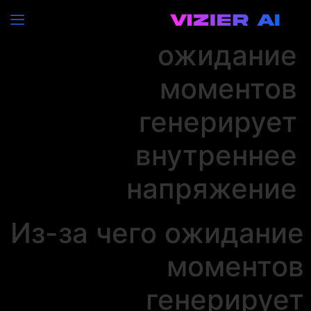
Из-за чего
ожидание
моментов
генерирует
внутреннее
напряжение
Из-за чего ожидание
моментов
генерирует