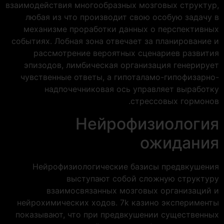
взаимодействия многообразных мозговых структур,
любая из что производит свою особую задачу в
механизме проработки данных о перспективных
событиях. Лобная зона отвечает за планирование и
рассмотрение вероятных сценариев развития
эпизодов, лимбическая организация генерирует
чувственные ответы, а гипоталамо-гипофизарно-
надпочечниковая ось управляет выработку
стрессовых гормонов.
Нейрофизиология
ожидания
Нейрофизиологические базисы предвкушения
выступают собой сложную структуру
взаимосвязанных мозговых организаций и
нейрохимических ходов. 7k казино эксперименты
показывают, что при предвкушении существенных