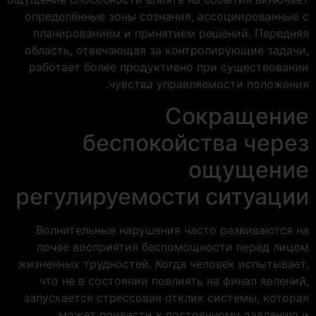
определённые зоны сознания, ассоциированные с
планированием и принятием решений. Передняя
область, отвечающая за контролирующие задачи,
работает более продуктивно при существовании
чувства управляемости положения.
Сокращение
беспокойства через
ощущение
регулируемости ситуации
Волнительные нарушения часто развиваются на
почве восприятия беспомощности перед лицом
жизненных трудностей. Когда человек испытывает,
что не в состоянии повлиять на финал явлений,
запускается стрессовая отклик системы, которая
может привести к постоянному давлению и