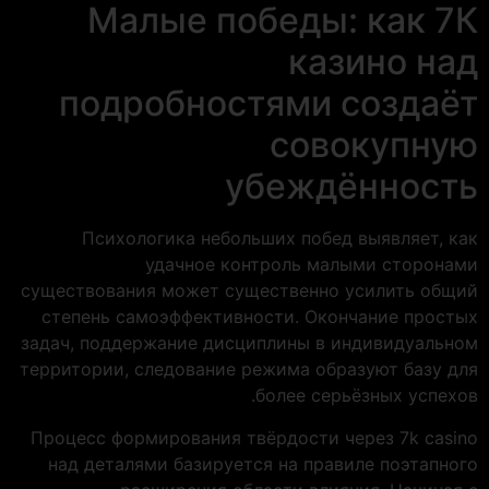
Малые победы: как 7К
казино над
подробностями создаёт
совокупную
убеждённость
Психологика небольших побед выявляет, как
удачное контроль малыми сторонами
существования может существенно усилить общий
степень самоэффективности. Окончание простых
задач, поддержание дисциплины в индивидуальном
территории, следование режима образуют базу для
более серьёзных успехов.
Процесс формирования твёрдости через 7k casino
над деталями базируется на правиле поэтапного