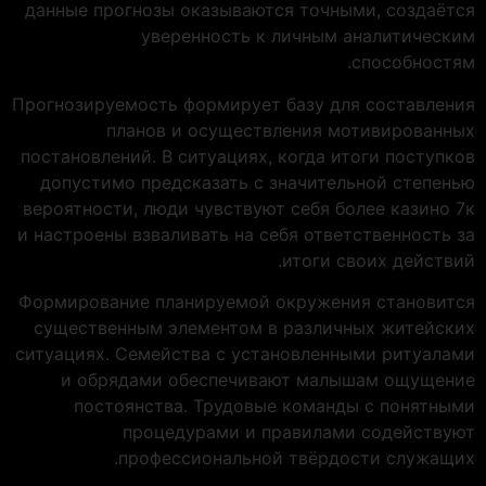
данные прогнозы оказываются точными, создаётся
уверенность к личным аналитическим
способностям.
Прогнозируемость формирует базу для составления
планов и осуществления мотивированных
постановлений. В ситуациях, когда итоги поступков
допустимо предсказать с значительной степенью
вероятности, люди чувствуют себя более казино 7к
и настроены взваливать на себя ответственность за
итоги своих действий.
Формирование планируемой окружения становится
существенным элементом в различных житейских
ситуациях. Семейства с установленными ритуалами
и обрядами обеспечивают малышам ощущение
постоянства. Трудовые команды с понятными
процедурами и правилами содействуют
профессиональной твёрдости служащих.