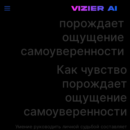
Как чувство
порождает
ощущение
самоуверенности
Как чувство
порождает
ощущение
самоуверенности
Умение руководить личной судьбой составляет