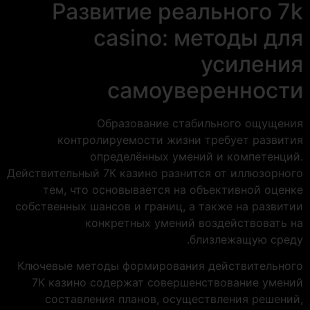
Развитие реального 7k
casino: методы для
усиления
самоуверенности
Образование стабильного ощущения
контролируемости жизни требует развития
определённых умений и компетенций.
Действительный 7К казино разнится от иллюзорного
тем, что основывается на объективной оценке
собственных шансов и границ, а также на развитии
конкретных умений воздействовать на
близлежащую среду.
Ключевые методы формирования действительного
7К казино содержат совершенствование умений
составления планов, осуществления решений,