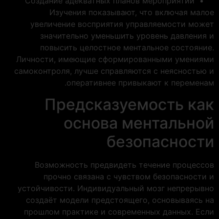
Создание адекватных планов мероприятий
Изучения показывают, что включая малое
увеличение восприятия управляемости может
значительно уменьшить уровень давления и
повысить целостное ментальное состояние.
Личности, имеющие сформированными умениями
самоконтроля, лучше справляются с неясностью и
оперативнее привыкают к переменам.
Предсказуемость как
основа ментальной
безопасности
Возможность предвидеть течение процессов
прочно связана с чувством безопасности и
устойчивости. Индивидуальный мозг непрерывно
создаёт модели предстоящего, основываясь на
прошлом практике и современных данных. Если