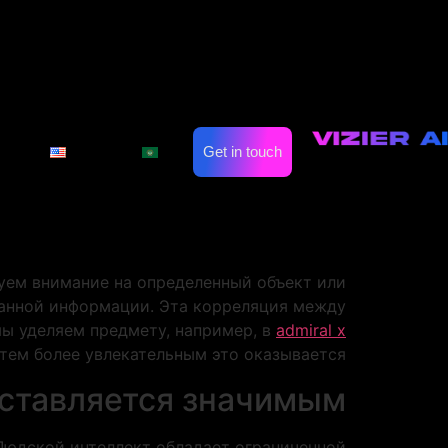
ределяет интерес
ределяет интерес
on
Automate Marketing
Industries
просто отбирает данные для анализа, но и
Get in touch
العربية
English
и функционирует как селективный фильтр,
ия. Этот механизм протекает постоянно и
и формируем взгляд к различным явлениям.
окус, близко ассоциированы с областями,
ем внимание на определенный объект или
занной информации. Эта корреляция между
мы уделяем предмету, например, в
admiral x
тем более увлекательным это оказывается.
дставляется значимым
Людской интеллект обладает ограниченной