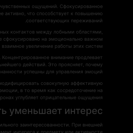
ь чувственных ощущений. Сфокусированное
е активно, что способствует к повышению
соответствующих переживаний.
ных контактов между лобными областями,
е сфокусировано на эмоционально важном
я взаимное увеличение работы этих систем.
. Концентрированное внимание продлевает
нейшего действий. Это проясняет, почему
нанности успешны для управления эмоций.
 модифицировать совокупную аффективную
эмоции, в то время как сосредоточение на
оронах углубляет отрицательные ощущения.
ь уменьшает интерес
бильного заинтересованности. При внешней
ент интереса к предмету или активности.