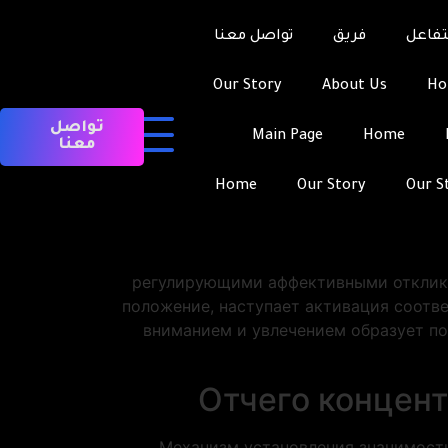
تفاعل
فريق
تواصل معنا
Our Story
About Us
H
تواصل
Main Page
Home
معنا
Внимание представляет собой де
энергично формирует наши пристрастия
Home
Our Story
Our S
устанавливающий, какие стороны ре
строит наш опыт в каждый мо
Неврологические исследования де
регулирующими аффективными отклика
положение, наступает активация соотв
вниманием и увлечением образует по
Отчего концент
Механизм установления значимости