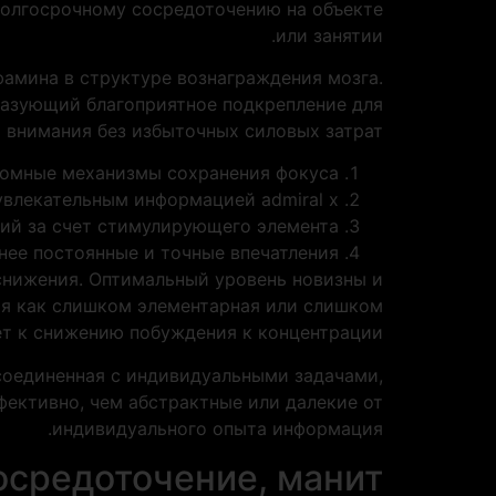
долгосрочному сосредоточению на объекте
или занятии.
амина в структуре вознаграждения мозга.
разующий благоприятное подкрепление для
 внимания без избыточных силовых затрат.
номные механизмы сохранения фокуса
увлекательным информацией admiral x
ий за счет стимулирующего элемента
нее постоянные и точные впечатления
снижения. Оптимальный уровень новизны и
мя как слишком элементарная или слишком
т к снижению побуждения к концентрации.
соединенная с индивидуальными задачами,
ективно, чем абстрактные или далекие от
индивидуального опыта информация.
сосредоточение, манит