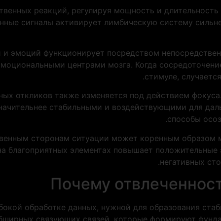
ственных реакций, регулируя мощность и длительност
нные сигналы активирует лимбическую систему сильне
 и эмоций функционирует посредством непосредствен
моциональными центрами мозга. Когда сосредоточени
стимуле, случаетс
ых откликов также изменяется под действием фокуса
начительнее стабильными и воздействующими для даль
способы осоз
твенным сторонам ситуации может коренным образом
 на благоприятных элементах повышает положительные 
негативных ст
Почему отвлеченност
бокой обработке данных, нужной для образования ста
бширных связующих связей, которые формируют фундам