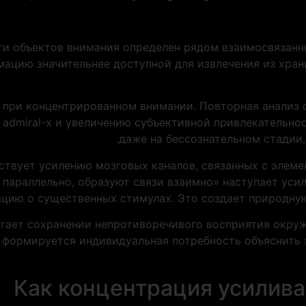
ти объектов внимания определен рядом взаимосвязан
мацию значительнее доступной для извлечения из хран
я при концентрированном внимании. Повторная анализ 
 admiral-x и увеличению субъективной привлекательно
даже на бессознательном стадии,
ствует усилению мозговых каналов, связанных с элеме
 параллельно, образуют связи взаимно» наступает уси
ю о существенных стимулах. Это создает природную 
агает сохранении непротиворечивого восприятия окруж
 формируется индивидуальная потребность объяснить 
Как концентрация усилива