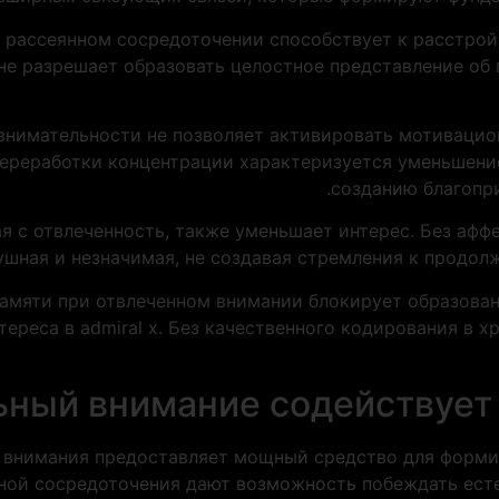
и рассеянном сосредоточении способствует к расстро
 не разрешает образовать целостное представление об
евнимательности не позволяет активировать мотивацио
переработки концентрации характеризуется уменьшени
созданию благопри
я с отвлеченность, также уменьшает интерес. Без афф
ушная и незначимая, не создавая стремления к продо
амяти при отвлеченном внимании блокирует образова
ереса в admiral x. Без качественного кодирования в х
ьный внимание содействует
 внимания предоставляет мощный средство для форми
ной сосредоточения дают возможность побеждать ест