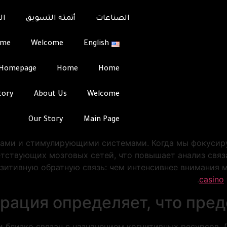
Как внимание оп
الصناعات
أتمتة التسويق
ال
Как внимание оп
ome
Welcome
English
Team
Integrati
Homepage
Home
Home
йственный инструмент людского сознания, который не 
 и предпочтения. Процесс регулирования концентраци
tory
About Us
Welcome
альной среды окажутся значимыми для нашего пониман
мент времени, влияя на то, как мы трактуем события 
Our Story
Main Page
монстрируют, что области мозга, контролирующие за ф
ми и стимулирующими системами. Когда мы фокусиру
етствующих мозговых сетей, что повышает анализ свя
зитивную обратную связь: чем интенсивнее внимания 
casino
рация определяет, что пре
 близко связан с назначением когнитивных ресурсов. 