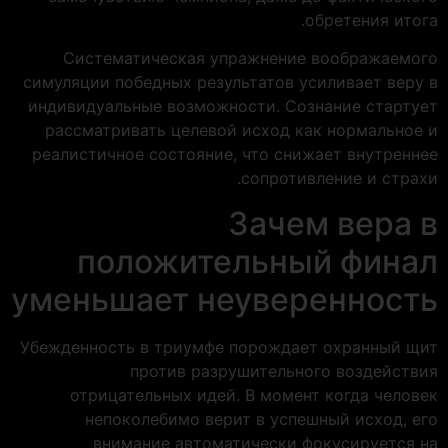
обретения итога.
Систематическая упражнение воображаемого
симуляции победных результатов усиливает веру в
индивидуальные возможности. Сознание стартует
рассматривать целевой исход как нормальное и
реалистичное состояние, что снижает внутреннее
сопротивление и страхи.
Зачем вера в
положительный финал
уменьшает неуверенность
Убежденность в триумфе порождает охранный щит
против разрушительного воздействия
отрицательных идей. В момент когда человек
непоколебимо верит в успешный исход, его
внимание автоматически фокусируется на