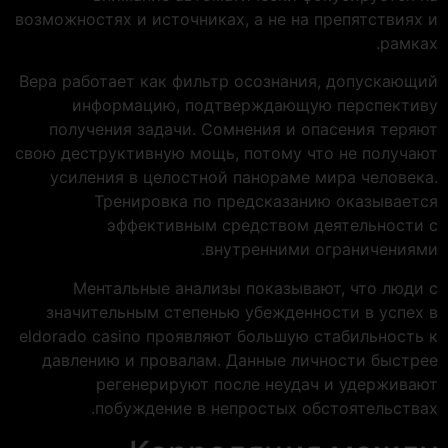
возможностях и источниках, а не на препятствиях и
рамках.
Вера работает как фильтр осознания, допускающий
информацию, подтверждающую перспективу
получения задачи. Сомнения и опасения теряют
свою деструктивную мощь, потому что не получают
усиления в целостной панораме мира человека.
Тренировка по предсказанию оказывается
эффективным средством деятельности с
внутренними ограничениями.
Ментальные анализы показывают, что люди с
значительным степенью убежденности в успех в
eldorado casino проявляют большую стабильность к
давлению и провалам. Данные личности быстрее
регенерируют после неудач и удерживают
побуждение в непростых обстоятельствах.