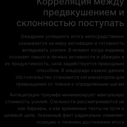
Корреляция между
предвкушением и
склонностью поступать
Ожидание успешного итога непосредственно
сказывается на меру мотивации и готовность
вкладывать усилия. В момент когда индивид
осознает смысл в личных активности и убежден в
их продуктивность, сила задействуется природным
способом. В эльдорадо казино данное
обстоятельство становится катализатором для
превращения от планов к определенным шагам.
Антиципация триумфа минимизирует ментальную
стоимость усилий. Сложности рассматриваются не
как барьеры, а как временные тесты на пути к
целевой цели. Указанный факт радикально изменяет
позицию к течению достижения итога.