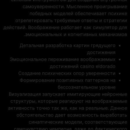
самоуверенности. Мысленное проигрывание
победных моделей обеспечивает психике
отрепетировать требуемые ответы и стратегии
действий. Воображение работает как симулятор для
эмоциональных и когнитивных механизмов.
Детальная разработка картин грядущего
достижения
Эмоциональное переживание воображаемых
достижений casino eldorado
Создание психических опор уверенности
Формирование позитивных паттернов на
бессознательном уровне
Визуализация запускает имитирующие нейронные
структуры, которые реагируют на воображаемые
активность точно так же, как на реальные. Данное
обстоятельство дает возможность выработать
синаптические модели, соответствующие
самочувствию чемпиона, даже до фактического