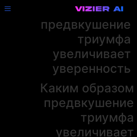
Каким образом
предвкушение
триумфа
увеличивает
уверенность
Каким образом
предвкушение
триумфа
увеличивает