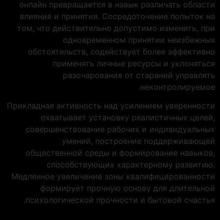
онлайн превращается в навык различать области
влияния и принятия. Сосредоточение попыток на
том, что действительно допустимо изменить, при
одновременном принятии неизбежных
обстоятельств, содействует более эффективно
применять личные ресурсы и уклоняться
разочарования от стараний управлять
неконтролируемое.
Прикладная активность над усилением уверенности
охватывает установку реалистичных целей,
совершенствование рабочих и индивидуальных
умений, построение поддерживающей
общественной среды и формирование навыков,
способствующих характерному развитию.
Медленное увеличение зоны квалифицированности
формирует прочную основу для длительной
психологической прочности и бытовой счастья.