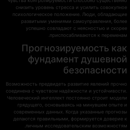
чувства контролируемости способно существенно
снизить уровень стресса и усилить совокупное
психологическое положение. Люди, обладающие
развитыми умениями самоуправления, более
успешно совладают с неясностью и скорее
приспосабливаются к переменам.
Прогнозируемость как
фундамент душевной
безопасности
Возможность предвидеть развитие явлений прочно
соединена с чувством надёжности и устойчивости.
Человеческий интеллект постоянно строит модели
грядущего, основываясь на минувшем опыте и
современных данных. Когда указанные прогнозы
делаются правильными, формируется доверие к
личным исследовательским возможностям.