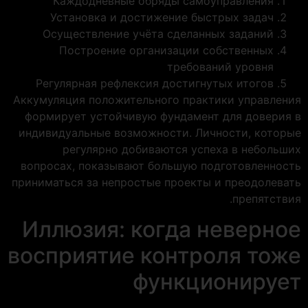
Каждодневные обряды самоуправления
Установка и достижение быстрых задач
Осуществление учёта сделанных заданий
Построение организации собственных
требований уровня
Регулярная рефлексия достигнутых итогов
Аккумуляция положительного практики управления
формирует устойчивую фундамент для доверия в
индивидуальные возможности. Личности, которые
регулярно добиваются успеха в небольших
вопросах, показывают большую подготовленность
приниматься за непростые проекты и преодолевать
препятствия.
Иллюзия: когда неверное
восприятие контроля тоже
функционирует