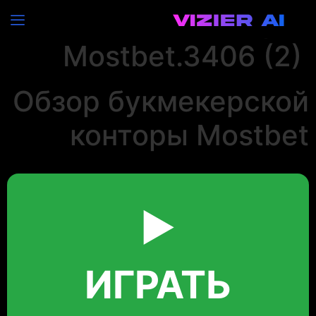
конторы
Mostbet.3406 (2)
Обзор букмекерской
конторы Mostbet
▶️
ИГРАТЬ