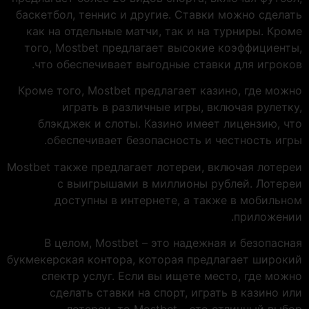
баскетбол, теннис и другие. Ставки можно сделать
как на отдельные матчи, так и на турниры. Кроме
того, Mostbet предлагает высокие коэффициенты,
что обеспечивает выгодные ставки для игроков.
Кроме того, Mostbet предлагает казино, где можно
играть в различные игры, включая рулетку,
блэкджек и слоты. Казино имеет лицензию, что
обеспечивает безопасность и честность игры.
Mostbet также предлагает лотереи, включая лотереи
с выигрышами в миллионы рублей. Лотереи
доступны в интернете, а также в мобильном
приложении.
В целом, Mostbet – это надежная и безопасная
букмекерская контора, которая предлагает широкий
спектр услуг. Если вы ищете место, где можно
сделать ставки на спорт, играть в казино или
лотереи, то Mostbet – это отличный выбор.