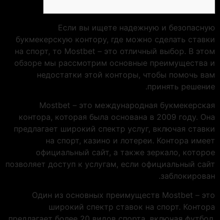
Если вы ищете надежную и безопасную
букмекерскую контору, где можно сделать ставки
на спорт, то Mostbet – это отличный выбор. В этом
обзоре мы рассмотрим основные преимущества и
недостатки этой конторы, чтобы помочь вам
принять решение.
Mostbet – это международная букмекерская
контора, которая была основана в 2009 году. Она
предлагает широкий спектр услуг, включая ставки
на спорт, казино и лотереи. Контора имеет
официальный сайт, а также зеркало, которое
позволяет доступ к услугам, если официальный сайт
заблокирован.
Один из основных преимуществ Mostbet – это
широкий спектр ставок на спорт. Контора
предлагает более 20 видов спорта, включая футбол,