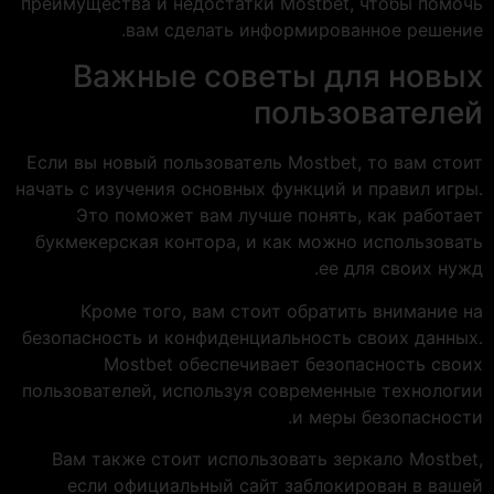
преимущества и недостатки Mostbet, чтобы помочь
вам сделать информированное решение.
Важные советы для новых
пользователей
Если вы новый пользователь Mostbet, то вам стоит
начать с изучения основных функций и правил игры.
Это поможет вам лучше понять, как работает
букмекерская контора, и как можно использовать
ее для своих нужд.
Кроме того, вам стоит обратить внимание на
безопасность и конфиденциальность своих данных.
Mostbet обеспечивает безопасность своих
пользователей, используя современные технологии
и меры безопасности.
Вам также стоит использовать зеркало Mostbet,
если официальный сайт заблокирован в вашей