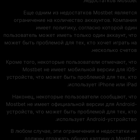
недостатков Mostbet.
Еще одним из недостатков Mostbet является
ограничение на количество аккаунтов. Компания
имеет политику, согласно которой один
пользователь может иметь только один аккаунт, что
может быть проблемой для тех, кто хочет играть на
несколько счетов.
Кроме того, некоторые пользователи отмечают, что
Mostbet не имеет мобильной версии для iOS-
устройств, что может быть проблемой для тех, кто
использует iPhone или iPad.
Наконец, некоторые пользователи сообщают, что
Mostbet не имеет официальной версии для Android-
устройств, что может быть проблемой для тех, кто
использует Android-устройство.
В любом случае, эти ограничения и недостатки не
должны отражать общую картину о Mostbet.