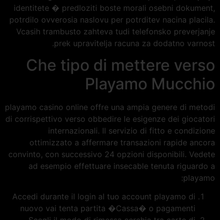
identitete � predloziti boste morali osebni dokument,
potrdilo ovverosia naslovu per potrditev nacina placila.
Vcasih trambusto zahteva tudi telefonsko preverjanje
prek upravitelja racuna za dodatno varnost.
Che tipo di mettere verso
Playamo Mucchio
playamo casino online offre una ampia genere di metodi
di corrispettivo verso obbedire le esigenze dei giocatori
internazionali. Il servizio di fitto e condizione
ottimizzato a affermare transazioni rapide ancora
convinto, con successivo 24 opzioni disponibili. Vedete
ad esempio effettuare insecable tenuta riguardo a
playamo:
Accedi durante il login al tuo account playamo di
nuovo vai tenta partita �Cassa� o pagamenti