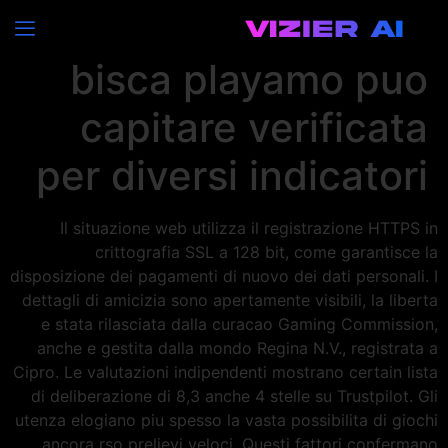
L’affidabilita del
bisca playamo puo
capitare verificata
per diversi indicatori
Il situazione web utilizza il registrazione HTTPS in
crittografia SSL a 128 bit, come garantisce la
disposizione dei pagamenti di nuovo dei dati personali. I
dettagli di amicizia sono apertamente visibili, la liberta
e stata rilasciata dalla curacao Gaming Commission,
anche e gestita dalla mondo Regina N.V., registrata a
Cipro. Le valutazioni indipendenti mostrano certain lista
di deliberazione di 8,3 anche 4 stelle su Trustpilot. Gli
utenza elogiano piu spesso la vasta possibilita di giochi
ancora rso prelievi veloci. Questi fattori confermano