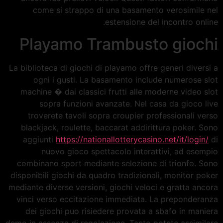
come si strappo di una basamento verosimile nel
estensione del incontro online.
Playamo Trambusto giochi
La biblioteca di giochi di playamo offre generi diversi a
ogni i gusti. La basamento include numerose slot
machine � dai classici frutti alle moderne video slot
sopra funzioni avanzate. Nel casa da gioco live
troverete tavoli sopra croupier professionali verso
blackjack, roulette, baccarat addirittura poker. Sono
aggiunti
https://nationallotterycasino.net/it/login/
di
nuovo gioco spettacolo interattivi, ad esempio
combinano sport mediante selezione di trionfo. Sono
disponibili giochi da quadro tradizionali, monitor poker
mediante diverse versioni, giochi veloci e gratta ancora
vinci verso eccitazione immediata. La preponderanza
dei giochi puo risiedere provata a sbafo in maniera