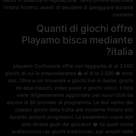
demo in assenza di regolazione. Tanto potete assimilare
l’intera fioretto, avanti di decidere di gareggiare durante
contante.
Quanti di giochi offre
Playamo bisca mediante
italia?
playamo Confusione offre con l’aggiunta di di 3.500
giochi, di cui la preponderanza � al di la 2.500 � sono
slot. Oltre a cio troverete e giochi live in dealer, giochi
da asse classici, video poker e giochi veloci. Il lista
viene diligentemente aggiornato per nuovi titoli da
ancora di 80 provider di programma. Le slot vanno dai
classici giochi della frutta alle moderne filmato slot
durante jackpot progressivi. La basamento copre non
solo diversi gusti dei giocatori � da quelli come
preferiscono rso giochi tradizionali, agli amanti delle