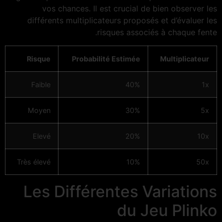
vos chances. Il est crucial de bien observer les
différents multiplicateurs proposés et d’évaluer les
risques associés à chaque fente.
Risque
Probabilité Estimée
Multiplicateur
Faible
40%
1x
Moyen
30%
5x
Elevé
20%
10x
Très élevé
10%
50x
Les Différentes Variations
du Jeu Plinko