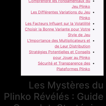
Comprendre les Fondamentaux du
Jeu Plinko
Les Différentes Variations du Jeu
Plinko
Les Facteurs Influant sur la Volatilité
Choisir la Bonne Variante pour Votre
Style de Jeu
L’Importance des Multiplicateurs et
de Leur Distribution
Stratégies Potentielles et Conseils
pour Jouer au Plinko
Sécurité et Transparence des
Plateformes Plinko
Les Mystères du
Plinko Révélés : Guide