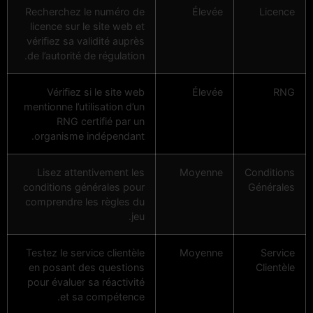
Recherchez le numéro de
Élevée
Licence
licence sur le site web et
vérifiez sa validité auprès
de l’autorité de régulation.
Vérifiez si le site web
Élevée
RNG
mentionne l’utilisation d’un
RNG certifié par un
organisme indépendant.
Lisez attentivement les
Moyenne
Conditions
conditions générales pour
Générales
comprendre les règles du
jeu.
Testez le service clientèle
Moyenne
Service
en posant des questions
Clientèle
pour évaluer sa réactivité
et sa compétence.