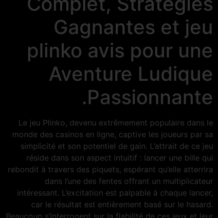
Complet, Stratégies
Gagnantes et jeu
plinko avis pour une
Aventure Ludique
Passionnante.
Le jeu Plinko, devenu extrêmement populaire dans le
monde des casinos en ligne, captive les joueurs par sa
simplicité et son potentiel de gain. L’attrait de ce jeu
réside dans son aspect intuitif : lancer une bille qui
rebondit à travers des piquets, espérant qu’elle atterrira
dans l’une des fentes offrant un multiplicateur
intéressant. L’excitation est palpable à chaque lancer,
car le résultat est entièrement basé sur le hasard.
Beaucoup s’interrogent sur la fiabilité de ces jeux et leur