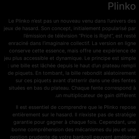
Plinko
Le Plinko n’est pas un nouveau venu dans l’univers des
jeux de hasard. Son concept, initialement popularisé par
l’émission de télévision “Price is Right”, est resté
enraciné dans l’imaginaire collectif. La version en ligne
conserve cette essence, mais offre une expérience de
jeu plus accessible et dynamique. Le principe est simple
: une bille est lâchée depuis le haut d’un plateau rempli
de piquets. En tombant, la bille rebondit aléatoirement
sur ces piquets avant d’atterrir dans une des fentes
situées en bas du plateau. Chaque fente correspond à
un multiplicateur de gain différent.
Il est essentiel de comprendre que le Plinko repose
entièrement sur le hasard. Il n’existe pas de stratégie
garantie pour gagner à chaque fois. Cependant, une
bonne compréhension des mécanismes du jeu et une
gestion prudente de votre bankroll peuvent améliorer