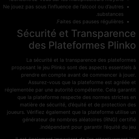
Ne jouez pas sous l’influence de l’alcool ou d’autres
substances.
Faites des pauses régulières.
Sécurité et Transparence
des Plateformes Plinko
La sécurité et la transparence des plateformes
proposant le jeu Plinko sont des aspects essentiels à
prendre en compte avant de commencer à jouer.
Assurez-vous que la plateforme est agréée et
réglementée par une autorité compétente. Cela garantit
que la plateforme respecte des normes strictes en
matière de sécurité, d’équité et de protection des
joueurs. Vérifiez également que la plateforme utilise un
générateur de nombres aléatoires (RNG) certifié
indépendant pour garantir l’équité du jeu.
Il est également important de lire attentivement les