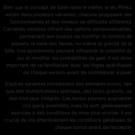
Bien que le concept de base reste le même, le jeu Plinko
existe dans plusieurs variantes, chacune proposant des
fonctionnalités et des niveaux de difficulté différents.
Certaines versions offrent des options personnalisables,
permettant aux joueurs de modifier le nombre de
piquets, la taille des fentes, ou même la gravité de la
bille. Ces ajustements peuvent influencer la volatilité du
jeu et modifier les probabilités de gain. Il est donc
important de se familiariser avec les règles spécifiques
de chaque version avant de commencer à jouer.
D’autres variantes introduisent des éléments bonus, tels
que des multiplicateurs spéciaux, des tours gratuits, ou
des mini-jeux intégrés. Ces bonus peuvent augmenter
vos gains potentiels, mais ils sont généralement
associés à des conditions de mise plus strictes. Il est
crucial de lire attentivement les conditions générales de
chaque bonus avant de l’accepter.