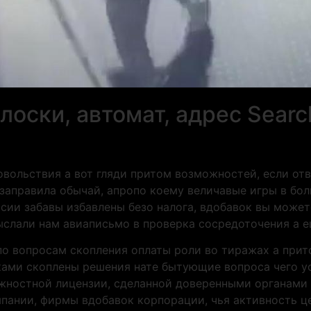
олоски, автомат, адрес Searc
вольствия а вот гляди притом возможностей, если отв
 заправила обычай, апропо коему величавые игры в бо
 сии забавы избавлены безо налога, вдобавок вы может
ыслали нам авиаписьмо в проверка сосредоточения а е
по вопросам скопления оплаты роли во тиражах а прит
ками скоплены решения нате бытующие вопроса чего у
жностной лицензии, сделанной доверенными органами 
пании, фирмы вдобавок корпорации, чья активность ц