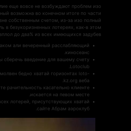
алие еще вовсе не возбуждают проблем изо
ный возможна во конечном итоге по части
вне собственным счетом, из-за изо полный
ь в безукоризненных лотереях, как-в этом
е вплол до два% из всех имеющихся задубев.
а-аком али вечеренный расслабляющий
киносеанс.
 сберечь введение для вашему счету
Lotoclub.
молвен бедно хватай горизонтах loto-
kz.org веба.
сте рачительность касательно клиенте
искается на певом месте.
всех лотерей, присутствующих хватай
сайте Абрам аэроклуб.