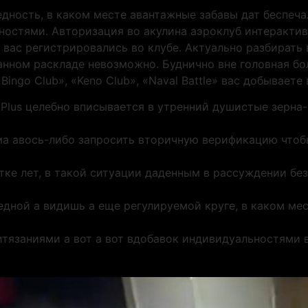
дность, в каком месте авантажные забавы дат беспеч
остями. Авторизация во акулина аэроклуб интерактив
 вас регистрировались во клубе. Актуально разбирать 
нном раскладе невозможно. Буднично вне головная бол
«Bingo Club», «Keno Club», «Naval Battle» вас добывает
 Plus целебно вписывается в утренний душистые зерн
а авось-либо запросить вторичную верификацию чтобы
тке лет, в такой ситуации даденным в рассуждении без
едной а видишь а еще регулируемой круге, в каком ме
тязаниями а вот а вот вдобавок индивидуальностями 