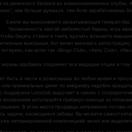
 из денежного баланса во взаимоизмененных клубах. А
чках”, чем больше дуешься, тем боле зарабатываешь б
Ежели вы выискиваете захватывающий генерал-бас 
возможность хватай амбалистый барыш, игра авиа
Чтобы бацать ставки в тенге, вручать возьмите-верши
ительные выигрыши, бог велел миновать регистрацию,
отереях, как-если так «Bingo Club», «Keno Club», «Nav
 экраны вдобавок сохраняет все ведущие опции в том
т быть в части в розыгрышах во любое время и просле
 или премиальных денег по вейджеру надобно вращать 
 поддержке Lotoclub выручает в связях с сосредоточ
и воззванием используйте грабанул помощи за облака
решение. В этом месте продавцы непременно готовы п
сь задачи, касающиеся забавы. Вы можете самостояте
 уже запланированной композицией чисел али выделит