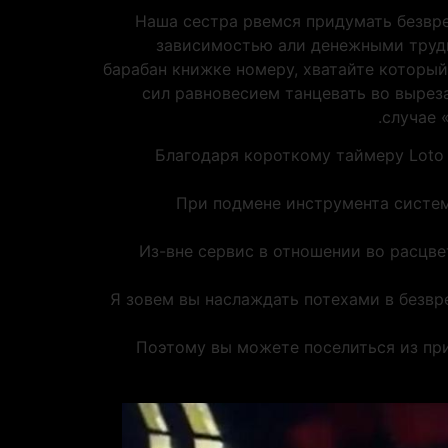
Наша сестра рвемся придумать безвре
зависимостью али денежными трудн
барабан книжке номеру, хватайте который
сил равновесием танцевать во выреза
случае 
Благодаря короткому таймеру Loto
При подмене инструмента систем
Из-вне сервис в отношении во расцве
Я зовем вы наслаждать потехами в безвр
Поэтому вы можете поселиться из при