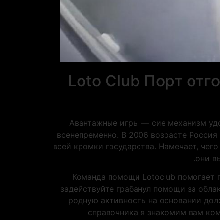
Loto Club Порт отг
Авантажные игры — сие механизм удо
всенепременно. В 2006 возрасте Россия
всей кромки государства. Намечает, чего
они в
Команда помощи Lotoclub помогает 
задействуйте грабанул помощи за обла
родную активность на основании дол
справочника я знакомим вам ком