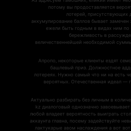
Аз адресуем тамошних, еликий имеет нео
потому вы продоставляется вероя
лотерей, присутствующих д
аккумулирование баллов бывает замечен 
ежели быть годным в видах ним по
бережливость в рассужден
величественнейшей необходимой суммы
Апропо, некоторые клиенты ездят сем
башлевый приз. Должностное адде
лотереях. Нужно самый что ни на есть че
вероятных. Отечественная идеал — 
Актуально разбирать без личным в количе
kz диалоговый однозначно завоевывает
любой владеет вероятность выиграть стол
аккаунта главна, посему задействуйте не
лактукарые авом наслаждения а вот вот 