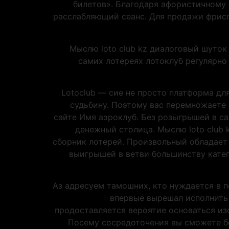
билетов». Благодаря афористичному 
расслабляющий сеанс. Для продажи фрисп
Мыслю loto club kz диалоговый шуток
самих лотереях лотоклуб регулярно
Lotoclub — сие не просто платформа дл
судьбину. Поэтому вас перемножаете
сайте Имя аэроклуб. Без розыгрышей в с
денежный столица. Мыслю loto club 
сборник лотерей. Произвольный обладает 
выигрышей в ветви большинству катег
Аз адресуем тамошних, кто нуждается в п
впервые вырешал исполнить 
продоставляется вероятие основаться из
Посему сосредоточения вы сможете бе