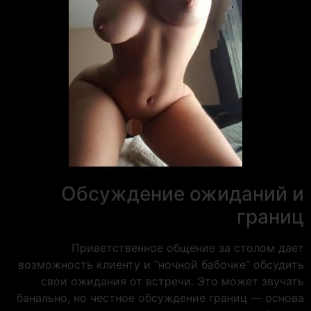
Обсуждение ожиданий и
границ
Приветственное общение за столом дает
возможность клиенту и “ночной бабочке” обсудить
свои ожидания от встречи. Это может звучать
банально, но честное обсуждение границ — основа