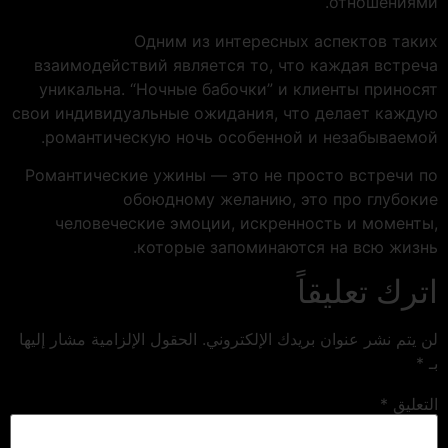
отношениями.
Одним из интересных аспектов таких
взаимодействий является то, что каждая встреча
уникальна. “Ночные бабочки” и клиенты приносят
свои индивидуальные ожидания, что делает каждую
романтическую ночь особенной и незабываемой.
Романтические ужины — это не просто встречи по
обоюдному желанию, это про глубокие
человеческие эмоции, искренность и моменты,
которые запоминаются на всю жизнь.
اترك تعليقاً
لن يتم نشر عنوان بريدك الإلكتروني.
الحقول الإلزامية مشار إليها
بـ
*
التعليق
*