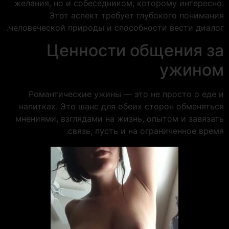
желания, но и собеседником, которому интересно.
Этот аспект требует глубокого понимания
человеческой природы и способности вести диалог.
Ценности общения за
ужином
Романтические ужины — это не просто о еде и
напитках. Это шанс для обеих сторон обменяться
мнениями, взглядами на жизнь, опытом и завязать
связь, пусть и на ограниченное время.