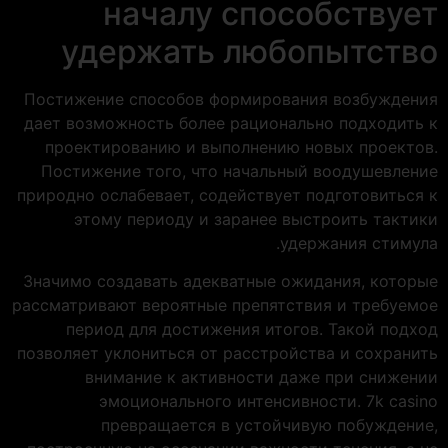
началу способствует
удержать любопытство
Постижение способов формирования возбуждения
дает возможность более рационально подходить к
проектированию и выполнению новых проектов.
Постижение того, что начальный воодушевление
природно ослабевает, содействует подготовиться к
этому периоду и заранее выстроить тактики
удержания стимула.
Значимо создавать адекватные ожидания, которые
рассматривают вероятные препятствия и требуемое
период для достижения итогов. Такой подход
позволяет уклониться от расстройства и сохранить
внимание к активности даже при снижении
эмоционального интенсивности. 7k casino
превращается в устойчивую побуждение,