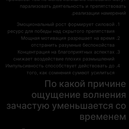
парализовать деятельность и препятствовать
реализации намерений.
Эмоциональный рост формирует силовой
ресурс для победы над скрытого препятствия
Мощная мотивация разрешает на время
отстранить разумные беспокойства
Концентрация на благоприятных аспектах
снижает воздействие плохих размышлений
Импульсивность способствует действовать до
того, как сомнения сумеют усилиться
По какой причине
ощущение волнения
зачастую уменьшается со
временем