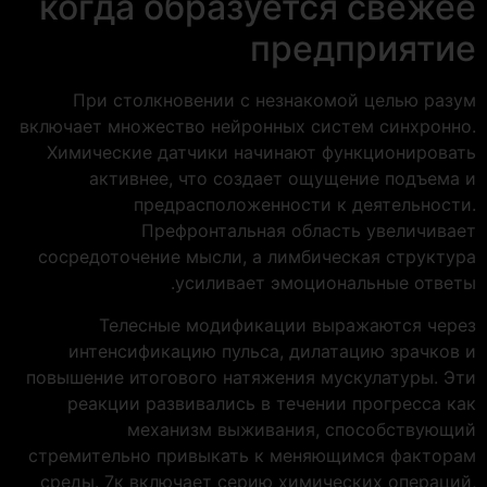
когда образуется свежее
предприятие
При столкновении с незнакомой целью разум
включает множество нейронных систем синхронно.
Химические датчики начинают функционировать
активнее, что создает ощущение подъема и
предрасположенности к деятельности.
Префронтальная область увеличивает
сосредоточение мысли, а лимбическая структура
усиливает эмоциональные ответы.
Телесные модификации выражаются через
интенсификацию пульса, дилатацию зрачков и
повышение итогового натяжения мускулатуры. Эти
реакции развивались в течении прогресса как
механизм выживания, способствующий
стремительно привыкать к меняющимся факторам
среды. 7к включает серию химических операций,