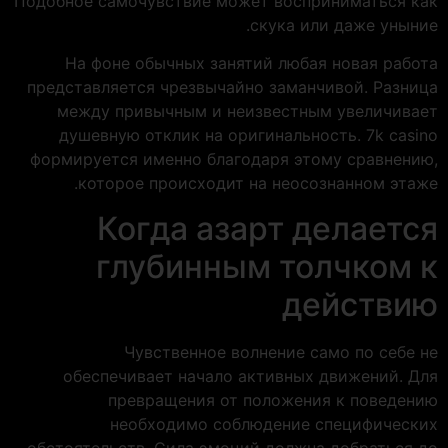
Подобное самочувствие может восприниматься как
скука или даже уныние.
На фоне обычных занятий любая новая работа
представляется чрезвычайно заманчивой. Разница
между привычным и неизвестным увеличивает
душевную отклик на оригинальность. 7k casino
формируется именно благодаря этому сравнению,
которое происходит на неосознанном этаже.
Когда азарт делается
глубинным толчком к
действию
Чувственное волнение само по себе не
обеспечивает начало активных движений. Для
превращения от положения к поведению
необходимо соблюдение специфических
обстоятельств. Сила эмоций должна добраться до