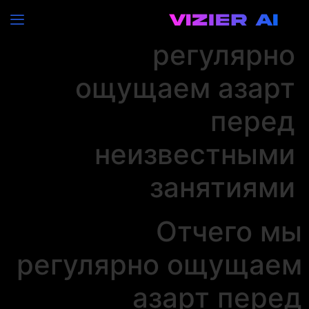
Отчего мы
регулярно
ощущаем азарт
перед
неизвестными
занятиями
Отчего мы
регулярно ощущаем
азарт перед