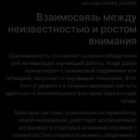
исходы своих усилий.
Взаимосвязь между
неизвестностью и ростом
внимания
Оригинальность составляет сильным побудителем
для активизации изучающей работы. Когда разум
контактирует с незнакомой сведениями или
ситуацией, запускается изучающее поведение. Этот
способ развился в течении эволюции как путь
адаптации к изменяющимся факторам окружающей
среды.
Мозговые системы, отвечающие за переработку
новой информации, действуют исключительно
интенсивно в стартовые мгновения изучения с
элементом. Они стараются выявить соединения с