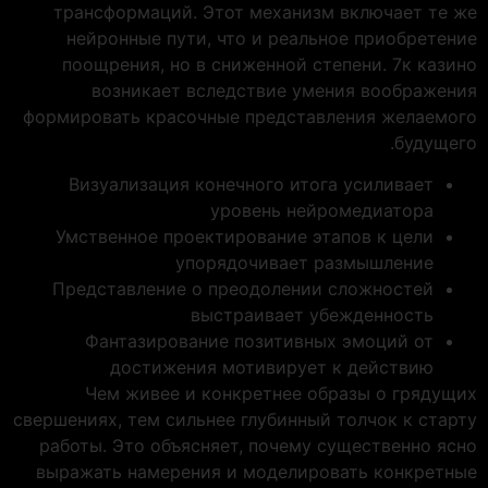
трансформаций. Этот механизм включает те же
нейронные пути, что и реальное приобретение
поощрения, но в сниженной степени. 7к казино
возникает вследствие умения воображения
формировать красочные представления желаемого
будущего.
Визуализация конечного итога усиливает
уровень нейромедиатора
Умственное проектирование этапов к цели
упорядочивает размышление
Представление о преодолении сложностей
выстраивает убежденность
Фантазирование позитивных эмоций от
достижения мотивирует к действию
Чем живее и конкретнее образы о грядущих
свершениях, тем сильнее глубинный толчок к старту
работы. Это объясняет, почему существенно ясно
выражать намерения и моделировать конкретные