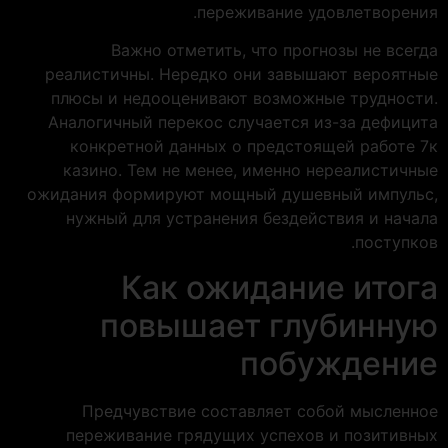
переживание удовлетворения.
Важно отметить, что прогнозы не всегда
реалистичны. Нередко они завышают вероятные
плюсы и недооценивают возможные трудности.
Аналогичный перекос случается из-за дефицита
конкретной данных о предстоящей работе 7к
казино. Тем не менее, именно нереалистичные
ожидания формируют мощный душевный импульс,
нужный для устранения бездействия и начала
поступков.
Как ожидание итога
повышает глубинную
побуждение
Предчувствие составляет собой мысленное
переживание грядущих успехов и позитивных