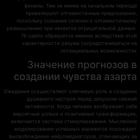
финалы. Тем не менее на начальном периоде
превалируют оптимистичные предсказания,
поскольку сознание склонен к оптимистичному
размышлению при нехватке отрицательной данных.
7k casino образуется именно вследствие этой
характерности разума сосредотачиваться на
потенциальных возможностях.
Значение прогнозов в
создании чувства азарта
Ожидания осуществляют ключевую роль в создании
душевного настроя перед запуском свежей
активности. Когда человек воображает себе
вероятные успехи и позитивные трансформации,
включается система стимулирования. Мысленное
моделирование успешных вариантов порождает
высвобождение нейромедиаторов, отвечающих за