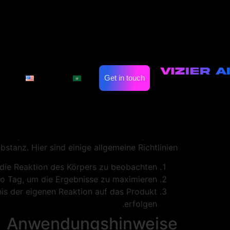
ise zur Anwendung
on eine bedeutende Rolle spielt. Die richtige
In diesem Artikel werden wir die empfohlenen
on
Automate Marketing
Industries
r Anwendung von Peg Mgf 2 näher betrachten.
Get in touch
العربية
English
zialisierten Pharmaplattform aus Deutschland.
sierung von Peg Mgf 2
örpergewicht, das Ziel der Anwendung und der
stanz. Hier sind einige allgemeine Richtlinien:
ie Reaktion des Körpers zu beobachten.
 Tag, um die Ergebnisse zu maximieren.
nis der eigenen Reaktion auf das Produkt
erfolgen.
Anwendungshinweise