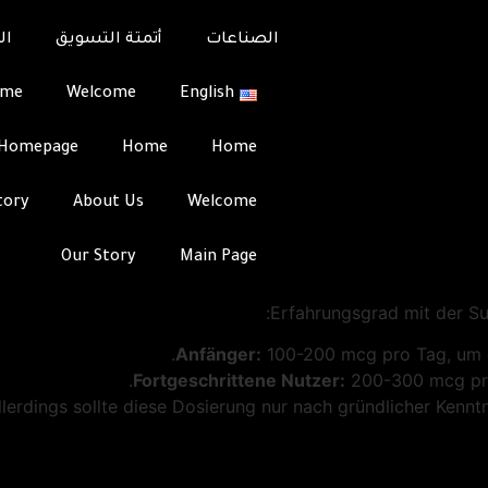
erung: Wichtige Hinwe
الصناعات
أتمتة التسويق
ال
kt, das im Bereich des Muskelwachstums und der Regenerati
ome
Welcome
English
Ergebnisse zu erzielen und Nebenwirkungen zu minimieren. 
Team
Integrati
Dosierungen und Tipps zu
Homepage
Home
Home
 Fehler machen wollen, studieren Sie
Peg Mgf 2
auf der spe
tory
About Us
Welcome
Empfohlene Do
Our Story
Main Page
n verschiedenen Faktoren ab, darunter das individuelle K
Erfahrungsgrad mit der Sub
Anfänger:
100-200 mcg pro Tag, um d
Fortgeschrittene Nutzer:
200-300 mcg pro
erdings sollte diese Dosierung nur nach gründlicher Kennt