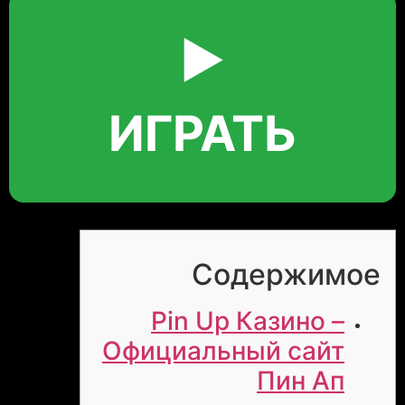
▶️
ИГРАТЬ
Содержимое
Pin Up Казино –
Официальный сайт
Пин Ап