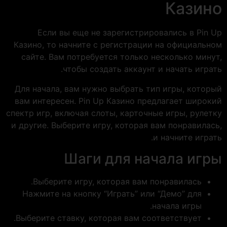
Казино
Если вы еще не зарегистрировались в Pin Up
Казино, то начните с регистрации на официальном
сайте. Вам потребуется только несколько минут,
чтобы создать аккаунт и начать играть.
Для начала, вам нужно выбрать тип игры, который
вам интересен. Pin Up Казино предлагает широкий
спектр игр, включая слоты, карточные игры, рулетку
и другие. Выберите игру, которая вам понравилась,
и начните играть.
Шаги для начала игры
Выберите игру, которая вам понравилась.
Нажмите на кнопку “Играть” или “Демо” для
начала игры.
Выберите ставку, которая вам соответствует.