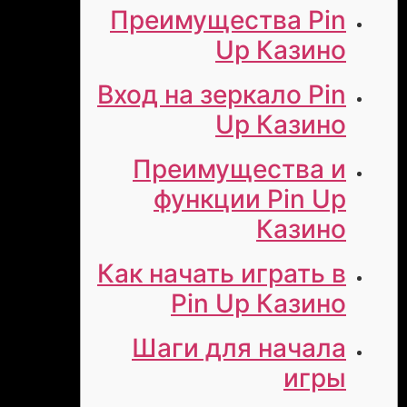
Преимущества Pin
Up Казино
Вход на зеркало Pin
Up Казино
Преимущества и
функции Pin Up
Казино
Как начать играть в
Pin Up Казино
Шаги для начала
игры