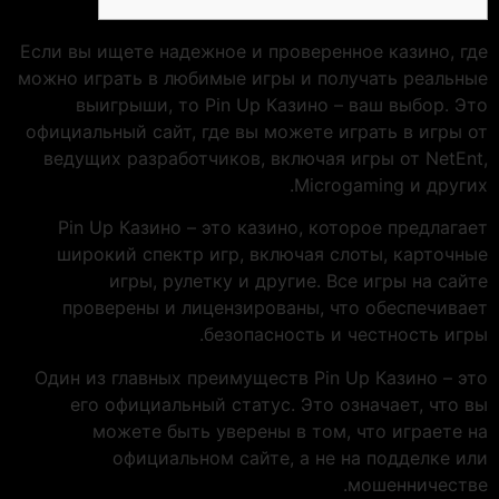
Если вы ищете надежное и проверенное казино, где
можно играть в любимые игры и получать реальные
выигрыши, то Pin Up Казино – ваш выбор. Это
официальный сайт, где вы можете играть в игры от
ведущих разработчиков, включая игры от NetEnt,
Microgaming и других.
Pin Up Казино – это казино, которое предлагает
широкий спектр игр, включая слоты, карточные
игры, рулетку и другие. Все игры на сайте
проверены и лицензированы, что обеспечивает
безопасность и честность игры.
Один из главных преимуществ Pin Up Казино – это
его официальный статус. Это означает, что вы
можете быть уверены в том, что играете на
официальном сайте, а не на подделке или
мошенничестве.