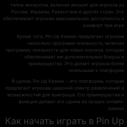
типов аккаунтов, включая аккаунт для игроков из
России, Украины, Казахстана и других стран. Это
обеспечивает игрокам максимальную доступность и
комфорт при игре.
Кроме того, Pin Up Казино предлагает игрокам
несколько программ лояльности, включая
программу лояльности для новых игроков, которая
обеспечивает им дополнительные бонусы и
преимущества. Это делает игроков более
лояльными к платформе.
В целом, Pin Up Казино – это платформа, которая
предлагает игрокам широкий спектр развлечений и
возможностей для выигрыша. Его преимущества и
функции делают его одним из лучших онлайн-
казино.
Как начать играть в Pin Up