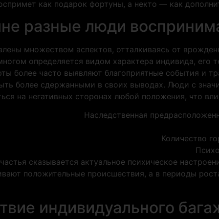
спримет как подарок фортуны, а некто — как дополнит
ине разные люди восприним
влены множеством аспектов, отталкиваясь от врожден
 многом определяется видом характера индивида, его 
ты более часто выявляют благоприятные события и тра
быть более сдержанными в своих выводах. Люди с зна
ся на негативных сторонах любой положения, что влия
Наследственная предрасположенн
Количество го
Психо
частья сказывается актуальное психическое настроен
вают положительные происшествия, а в периоды рост
твие индивидуального багаж