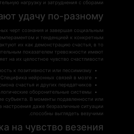
ельную нагрузку и затруднения с сборами.
ают удачу по-разному
ных черт сознания и завершая социальным
темпераментом и тенденцией к конкретным
ктуют их как демонстрацию счастья, в то
чительным показателем тревожности имеют
ет на их целостное чувство счастливости.
ость к позитивности или пессимизму
Специфика нейронных связей в мозге
рмона счастья и других передатчиков
логические оборонительные системы
ие субъекта. В моменты подавленности или
а настроения даже безразличные ситуации
способны выглядеть везучими.
а на чувство везения