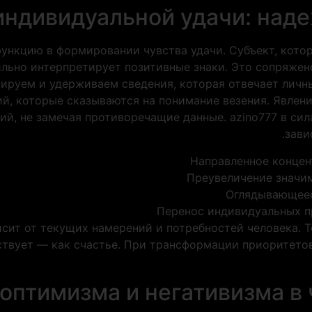
индивидуальной удачи: над
ункцию в формировании чувства удачи. Субъект, кото
льно интерпретирует позитивные знаки. Это сопряжен
рируем и удерживаем сведения, которая отвечает лич
ий, которые сказываются на понимание везения. Явлен
й, не замечая противоречащие данные. azino777 в сил
зави
Направленное конце
Преувеличение значи
Оглядывающеес
Перенос индивидуальных п
сит от текущих намерений и потребностей человека. Т
йствует — как счастье. При трансформации приоритето
оптимизма и негативизма в 