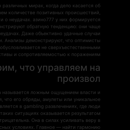
различных мирах, когда дело касается об
шем количестве позитивных происшествий,
и о неудачах. азино777 у них формируется
онстрируют обратную тенденцию: они чаще
неудачах. Даже объективно удачные случаи
и. Анализы демонстрируют, что оптимисты
о обусловливается не сверхъестественными
ктивы и сопротивляемостью к поражениям.
им, что управляем на
произвол
та называется ложным ощущением власти и
, что его обряды, амулеты или уникальное
ляется в gambling развлечениях, где люди
 таких ситуациях оказывается результатом
трицательна. Она в силах усиливать веру в
ясных условиях. Главное — найти гармонию