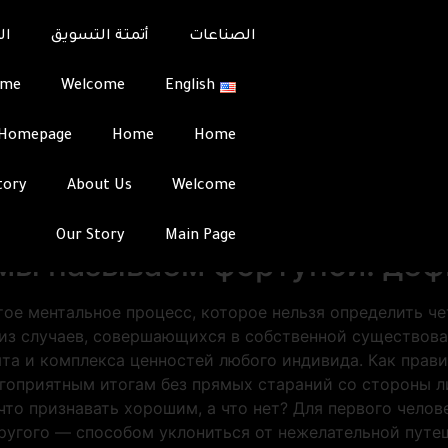
Почему чувство везен
الصناعات
أتمتة التسويق
ال
Почему чувство везен
ome
Welcome
English
Team
Integrati
Homepage
Home
Home
ставил перед собой вопросом о сущности везения и не
ые жалуются на постоянные неудачи.
azino777
играет о
tory
About Us
Welcome
изни. Тем не менее то, что некий человек определит у
Our Story
Main Page
 мы называем фортуной: де
ое ментальное процесс, которое нельзя определить че
из случаев, совершающихся в собственной существова
та и комплекса ценностей любого индивида. Как прави
агоприятным итогам без прямых стараний со стороны л
что признавать хорошим, а что нет? Для первого челов
другого — способом уклониться от нежелательной путе