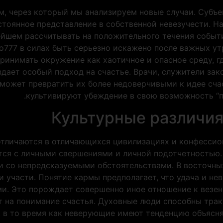
 через который мы анализируем новые случаи. Субъект
тоянное представление в собственной невезучести. На
нейшем рассчитывать на положительного течения собы
о777 в силах быть серьезно искажено после важных утр
принимать окружение как хаотичное и опасное среду,
оздает особый подход на счастье. Врачи, служители за
может превратить их более недоверчивыми к идее сча
культивируют убеждение в свою возможность “п
Культурные различия
отличаются в отличающихся цивилизациях и конфессио
тся с личными свершениями и личной подотчетностью. 
и со непредсказуемыми обстоятельствами. В восточны
участи. Понятие кармы предполагает, что удача и не
ми. Это порождает совершенно иное отношение к везе
 на понимание счастья. Духовные люди способны тра
, в то время как неверующие имеют тенденцию объясня