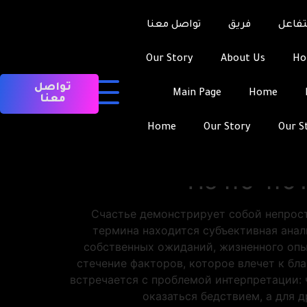
تفاعل
فريق
تواصل معنا
Our Story
About Us
H
تواصل
Main Page
Home
معنا
Всякий индивид хотя бы раз в жизни 
избранниками судьбы, ин
Home
Our Story
Our S
мировосприятия и влияет на качество ж
Нечто что
Счастье демонстрирует собой непрост
термина находится субъективная анал
собственных ожиданий, жизненного опы
стечение факторов, которое влечет к бл
встречается с проблемой интерпретации: 
оказаться бедствием, а для 