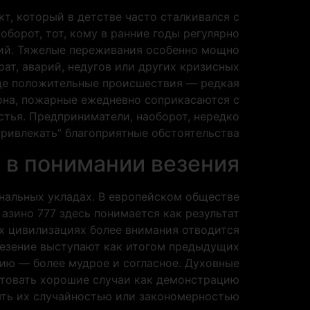
, который в детстве часто сталкивался с
оборот, тот, кому в ранние годы регулярно
тий. Тяжелые переживания особенно мощно
ат, аварий, недугов или других кризисных
 где положительные происшествия — редкая
кона, пожарные ежедневно соприкасаются с
стья. Предприниматели, наоборот, нередко
ривлекать” благоприятные обстоятельства.
 в понимании везения
нальных укладах. В европейском обществе
азино 777 здесь понимается как результат
х цивилизациях более внимания отводится
везение выступают как итогом предыдущих
нию — более мудрое и согласное. Духовные
ктовать хорошие случаи как демонстрацию
ть их случайностью или закономерностью.