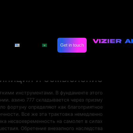
ия индивидуально
ия индивидуально
on
Automate Marketing
Industries
счастий. Отдельные личности считают себя
Get in touch
العربية
English
сновную значение в формировании личного
дачей, второй может понять как привычное
совпадение факторов или даже проблему.
финиция и осмысление
ткими инструментами. В фундаменте этого
нии. азино 777 складывается через призму
ло фортуну определяют как благоприятное
ичности. Все же эта трактовка немедленно
ека несвоевременность на самолет в силах
шествия. Обретение внезапного наследства