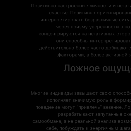
Позитивно настроенные личности и негат
счастье. Позитивно ориентирова
интерпретировать безразличные ситуа
через призму уверенности в п
концентрируются на негативных сторон
они способны интерпретироват
действительно более часто добиваютс
факторами, а более активной 
Ложное ощущен
Многие индивиды завышают свою способно
исполняет значимую роль в формир
поведение могут “привлечь” везение. Л
разрабатывают запутанные схе
самообмана, а не реальной анализа возмо
себе, побуждать к энергичным шаг