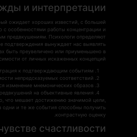
ежды и интерпретации
рый ожидает хороших известий, с большей
о с особенностями работы концентрации и
ным предвкушениям. Психологи определяют
ие подтверждения вынуждает нас выявлять
ах быть преувеличено или приуменьшено в
симости от личных искаженных концепций.
нтрация к подтверждающим событиям
мости непредсказуемых соответствий
я изменение мнемонических образов
редвкушений на объективные явления
о, что мешает достижению значимой цели,
в одни и те же события способны получить
контрастную оценку.
чувстве счастливости