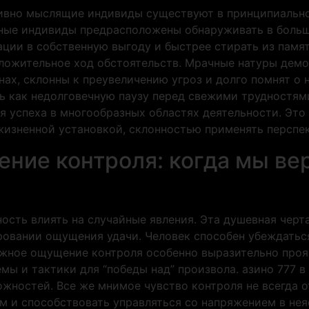
ивно мыслящие индивиды существуют в принципиально 
нные индивиды предрасположены обнаруживать в боль
ции в собственную выгоду и быстрее стирать из памят
оложительное ход обстоятельств. Мрачные натуры дем
ах, склонны к преувеличению угроз и долго помнят о 
ь как недолговечную паузу перед свежими трудностям
я успеха в многообразных областях деятельности. Эт
жизненной установкой, склонностью применять перспе
ие контроля: когда мы вер
сть влиять на случайные явления. Эта душевная чер
овании ощущения удачи. Человек способен убеждаться
ожное ощущение контроля особенно выразительно прояв
мы и тактики для “победы над” произвола. азино 777 в
жностей. Все же мнимое чувство контроля не всегда о
ам и способствовать управляться со напряжением в не