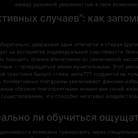
между разумной уверенностью в свои возможно
ктивных случаев”: как запо
збирательно, удерживая одни отпечатки и стирая друг
ует на восприятие индивидуальной счастливости. Впе
ах породить ложное впечатление их увеличенной часто
иятные — превращаться менее мучительными. Этот мех
ой трактовке былого стажа. azino777 создается не тол
в. Коллективные платформы увеличивают феномен избр
авным образом благоприятными моментами своей жизни
уществованием, что способно негативно воздействова
еально ли обучиться ощущат
 удачливости возможно тренировать через специальны