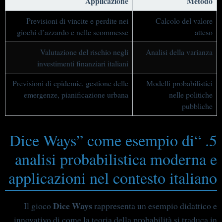
Applicazione
Metodo
Previsioni di vincite e perdite nei
Calcolo del valore
giochi d’azzardo e nelle scommesse
atteso
Valutazione del rischio negli
Analisi della varianza
investimenti finanziari italiani
Previsioni di epidemie, gestione delle
Modelli probabilistici
emergenze, pianificazione urbana
nelle politiche
pubbliche
5. “Dice Ways” come esempio di
analisi probabilistica moderna e
applicazioni nel contesto italiano
Dice Ways
Il gioco
rappresenta un esempio didattico e
innovativo di come la teoria della probabilità si traduca in