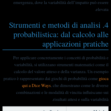
emergenza, dove la variabilità dell’impatto può essere
elevata.
4. Strumenti e metodi di analisi
probabilistica: dal calcolo alle
applicazioni pratiche
Per applicare concretamente i concetti di probabilità e
variabilità, si utilizzano strumenti matematici come il
calcolo del valore atteso e della varianza. Un esempio
pratico è rappresentato dai giochi di probabilità come
gioca
qui a Dice Ways
, che dimostrano come le diverse
combinazioni e le modalità di vincita influiscano sui
risultati attesi e sulla variabilità.