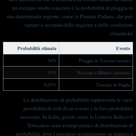
un esempio molto concreto è la probabilità di pioggia in
una determinata regione, come la Pianura Padana, che può
variare a seconda della stagione e delle condizioni
climatiche.
Probabilità stimata
Evento
30%
Pioggia in Toscana (estate)
15%
Nevicata a Milano (inverno)
0,05%
Tornado in Puglia
La distribuzione di probabilità rappresenta le varie
possibilità di esiti di un evento e le loro probabilità
associate. In Italia, giochi come la Lotteria Italia o il
Totocalcio sono esempi pratici di distribuzioni di
probabilità, dove i giocatori scommettono su numeri o