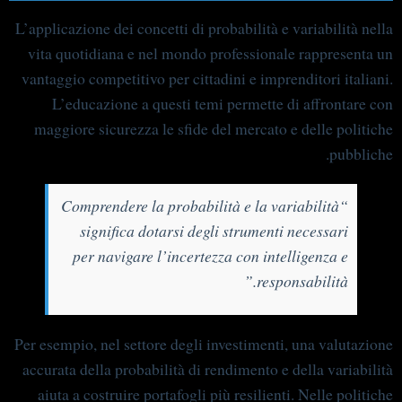
L’applicazione dei concetti di probabilità e variabilità nella
vita quotidiana e nel mondo professionale rappresenta un
vantaggio competitivo per cittadini e imprenditori italiani.
L’educazione a questi temi permette di affrontare con
maggiore sicurezza le sfide del mercato e delle politiche
pubbliche.
“Comprendere la probabilità e la variabilità
significa dotarsi degli strumenti necessari
per navigare l’incertezza con intelligenza e
responsabilità.”
Per esempio, nel settore degli investimenti, una valutazione
accurata della probabilità di rendimento e della variabilità
aiuta a costruire portafogli più resilienti. Nelle politiche