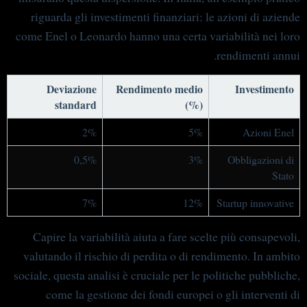
riguarda gli investimenti finanziari: le azioni di aziende
come Enel o Leonardo hanno una certa variabilità nei loro
rendimenti annui.
Deviazione
Rendimento medio
Investimento
standard
(%)
2%
5%
Azioni Enel
0,5%
3%
Obbligazioni di
Stato
7%
12%
Startup innovative
Capire la variabilità aiuta a fare scelte più consapevoli,
valutando il rischio di perdita o di rendimento. In ambito
sociale, questa analisi è cruciale per le politiche pubbliche,
come la gestione dei fondi europei o gli interventi di