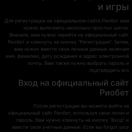
и игры
Для регистрации на официальном сайте Риобет вам
нужно выполнить несколько простых шагов.
Вначале, вам нужно перейти на официальный сайт
Риобет и кликнуть на кнопку “Регистрация”. Затем,
вам нужно ввести свои личные данные, включая
имя, фамилию, дату рождения и адрес электронной
почты. Вам также нужно выбрать пароль и
подтвердить его.
Вход на официальный сайт
Риобет
После регистрации вы можете войти на
официальный сайт Риобет, используя свои логин и
пароль. Вам нужно кликнуть на кнопку “Вход” и
ввести свои учетные данные. Если вы forgot your