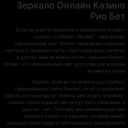
Зеркало Онлайн Казино
Рио Бет
Если вы ищете надежное и безопасное онлайн-
казино, то Риобет (RioBet) – ваш выбор.
Официальный сайт Риобет предлагает широкий
спектр игр, включая слоты, карточные игры, рулетку
и другие. Вам не нужно искать зеркало Риобет,
потому что официальный сайт доступен для игроков
из многих стран.
Однако, если вы не можете доступаться
официальному сайту Риобет, то есть несколько
зеркал, которые могут помочь вам играть в онлайн-
казино. Некоторые из них могут быть рабочими, а
другие – нет. Поэтому, мы рекомендуем вам
выбрать только те зеркала, которые имеют
хорошую репутацию и обеспечивают безопасность