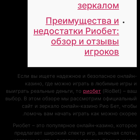
зеркалом
Преимущества и
недостатки Риобет:
обзор и отзывы
игроков
Если вы ищете надежное и безопасное онлайн-
казино, где можно играть в любимые игры и
выиграть реальные деньги, то
риобет
(RioBet) – ваш
выбор. В этом обзоре мы рассмотрим официальный
сайт и зеркало онлайн-казино Рио Бет, чтобы
помочь вам начать играть как можно скорее.
Риобет – это популярное онлайн-казино, которое
предлагает широкий спектр игр, включая слоты,