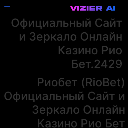
RioBet
Официальный Сайт
и Зеркало Онлайн
Казино Рио
Бет.2429
Риобет (RioBet)
Официальный Сайт и
Зеркало Онлайн
Казино Рио Бет