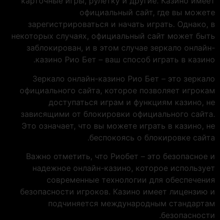
карточные игры, рулетку и другие. Казино имеет
официальный сайт, где вы можете
зарегистрироваться и начать играть. Однако, в
некоторых случаях, официальный сайт может быть
заблокирован, и в этом случае зеркало онлайн-
казино Рио Бет – ваш способ играть в казино.
Зеркало онлайн-казино Рио Бет – это зеркало
официального сайта, которое позволяет игрокам
доступаться играм и функциям казино, не
зависящими от блокировки официального сайта.
Это означает, что вы можете играть в казино, не
беспокоясь о блокировке сайта.
Важно отметить, что Риобет – это безопасное и
надежное онлайн-казино, которое использует
современные технологии для обеспечения
безопасности игроков. Казино имеет лицензию и
подчиняется международным стандартам
безопасности.