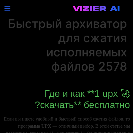
Скачать UPX –
Быстрый архиватор
для сжатия
исполняемых
файлов 2578
🚀 Где и как **1 upx
скачать** бесплатно?
Если вы ищете удобный и быстрый способ сжатия файлов, то
UPX
программа
— отличный выбор. В этой статье мы
расскажем, где и как **1 upx скачать** без лишних хлопот, а