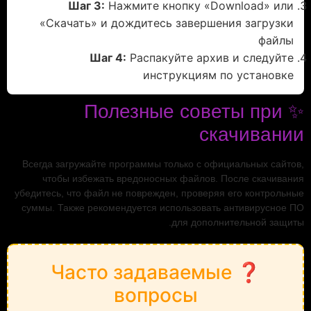
Шаг 3:
Нажмите кнопку «Download» или
«Скачать» и дождитесь завершения загрузки
файлы
Шаг 4:
Распакуйте архив и следуйте
инструкциям по установке
✨ Полезные советы при
скачивании
Всегда загружайте программы только с официальных сайтов,
чтобы избежать вредоносных файлов. После скачивания
убедитесь, что файл не поврежден, проверяя его контрольные
суммы. Также рекомендуется использовать антивирусное ПО
для дополнительной защиты.
❓ Часто задаваемые
вопросы