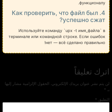
функционалу.
4. Как проверить, что файл был
успешно сжат?
Используйте команду `upx -t имя_файла` в
терминале или командной строке. Если ошибок
нет — всё сделано правильно!
اترك تعليقاً
لن يتم نشر عنوان بريدك الإلكتروني.
الحقول الإلزامية مشار إليها
بـ
*
التعليق
*