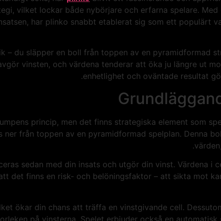
tegi, vilket lockar både nybörjare och erfarna spelare. M
 insatsen, har plinko snabbt etablerat sig som ett populär
k – du släpper en boll från toppen av en pyramidformad st
ts avgör vinsten, och värdena tenderar att öka ju längre ut
enhetlighet och oväntade resultat gör
Grundläggand
lumpens princip, men det finns strategiska element som spel
s ner från toppen av en pyramidformad spelplan. Denna bo
värden,
liceras sedan med din insats och utgör din vinst. Värdena i c
tt det finns en risk- och belöningsfaktor – att sikta mot k
vilket ökar din chans att träffa en vinstgivande cell. Dessut
orleken på vinsterna. Spelet erbjuder också en automatisk 