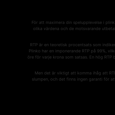
För att maximera din spelupplevelse i plink
olika värdena och de motsvarande utbetaln
RTP är en teoretisk procentsats som indiker
Plinko har en imponerande RTP på 99%, vilket
öre för varje krona som satsas. En hög RTP bet
Men det är viktigt att komma ihåg att RTP 
slumpen, och det finns ingen garanti för a