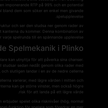
ed en imponerande RTP på 99% och en potential
t val bland dem som söker en enkel men givande
spelupplevelse.
ruktur och ser den studsa ner genom rader av
 mot kanterna du kommer. Denna kombination av
 varje spelrunda till en spännande upplevelse.
e Spelmekanik i Plinko
are kan utnyttja för att påverka sina chanser.
ll studsar sedan nedåt genom olika rader med
 och slutligen landar i en av de nedre cellerna.
ellerna varierar, med lägre värden i mitten och
anterna kan ge större vinster, men också högre
risk för att landa på ett lägre värde.
om erbjuder spelet olika risknivåer (hög, normal
spel-funktion för spelare som föredrar en mer