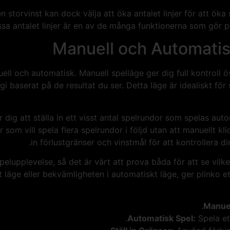
 storvinst kan dock välja att öka antalet linjer för att öka 
passa antalet linjer är en av de många funktionerna som gör p
Manuell och Automatisk 
uell och automatisk. Manuell spelläge ger dig full kontroll
i baserat på de resultat du ser. Detta läge är idealiskt för 
r dig att ställa in ett visst antal spelrundor som spelas au
om vill spela flera spelrundor i följd utan att manuellt kl
in förlustgränser och vinstmål för att kontrollera din
pelupplevelse, så det är värt att prova båda för att se vilk
lt läge eller bekvämligheten i automatiskt läge, ger plinko 
Manuel
Automatisk Spel:
Spela ett