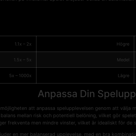
1.1x – 2x
Högre
1.5x – 5x
Medel
5x – 1000x
Lägre
Anpassa Din Spelupp
möjligheten att anpassa spelupplevelsen genom att välja mel
 balans mellan risk och potentiell belöning, vilket gör spelet
ger frekventa men mindre vinster, vilket är idealiskt för de s
juder en mer balanserad upplevelse, med en bra kombination