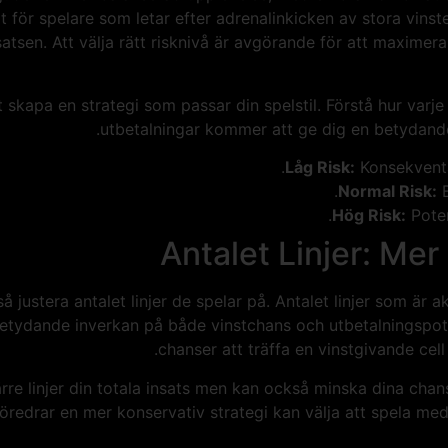
at för spelare som letar efter adrenalinkicken av stora vins
atsen. Att välja rätt risknivå är avgörande för att maximera
 skapa en strategi som passar din spelstil. Förstå hur varje
utbetalningar kommer att ge dig en betydande 
Låg Risk:
Konsekventa,
Normal Risk:
B
Hög Risk:
Poten
Antalet Linjer: Mer 
å justera antalet linjer de spelar på. Antalet linjer som är
etydande inverkan på både vinstchans och utbetalningspotenti
chanser att träffa en vinstgivande cel
re linjer din totala insats men kan också minska dina chanse
föredrar en mer konservativ strategi kan välja att spela med 