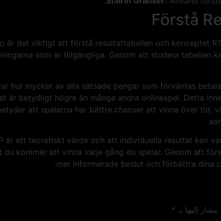
Ställ in Gränser:
Använd förlust
Förstå R
o är det viktigt att förstå resultattabellen och konceptet RT
ingarna som är tillgängliga. Genom att studera tabellen ka
ar hur mycket av alla satsade pengar som förväntas betalas t
 är betydligt högre än många andra onlinespel. Detta inneb
yder att spelarna har bättre chanser att vinna över tid, vilk
som
är ett teoretiskt värde och att individuella resultat kan var
tt du kommer att vinna varje gång du spelar. Genom att för
mer informerade beslut och förbättra dina c
 مشار إليها بـ
*