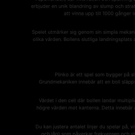
erbjuder en unik blandning av slump och stra
att vinna upp till 1000 gånger
Spelet utmärker sig genom sin simpla mekani
olika värden. Bollens slutliga landningspla
Plinko är ett spel som bygger på s
Grundmekaniken innebär att en boll släpp
Värdet i den cell där bollen landar multip
högre värden mot kanterna. Detta innebär a
Du kan justera antalet linjer du spelar på, 
och låg) som påverkar frekvensen och st