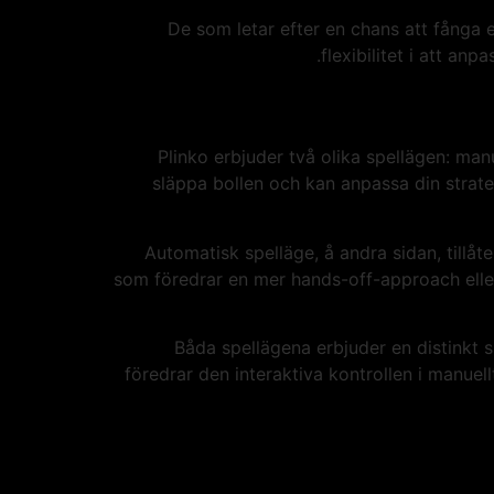
De som letar efter en chans att fånga en
flexibilitet i att an
Plinko erbjuder två olika spellägen: man
släppa bollen och kan anpassa din strateg
Automatisk spelläge, å andra sidan, tillåte
som föredrar en mer hands-off-approach eller s
Båda spellägena erbjuder en distinkt s
föredrar den interaktiva kontrollen i manuel