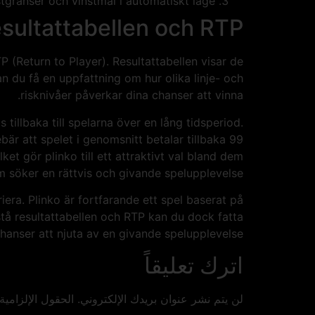
gränser och vinstmål i automatiskt läge.
esultattabellen och RTP
P (Return to Player). Resultattabellen visar de
n du få en uppfattning om hur olika linje- och
risknivåer påverkar dina chanser att vinna.
illbaka till spelarna över en lång tidsperiod.
är att spelet i genomsnitt betalar tillbaka 99
et gör plinko till ett attraktivt val bland dem
 söker en rättvis och givande spelupplevelse.
iera. Plinko är fortfarande ett spel baserat på
stå resultattabellen och RTP kan du dock fatta
hanser att njuta av en givande spelupplevelse.
اترك تعليقاً
لن يتم نشر عنوان بريدك الإلكتروني.
الحقول الإلزامية