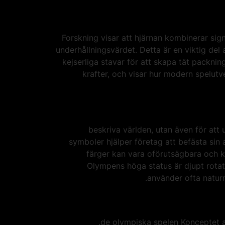
Forskning visar att hjärnan kombinerar sign
underhållningsvärdet. Detta är en viktig del 
kejserliga stavar för att skapa tät packning
krafter, och visar hur modern spelut
beskriva världen, utan även för a
symboler hjälper företag att befästa sin 
färger kan vara oförutsägbara och kr
Olympens höga status är djupt rotat 
använder ofta naturm
de olympiska spelen Konceptet av