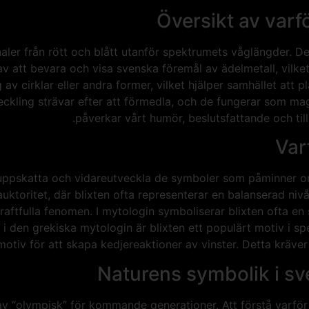
Översikt av varfö
aler från rött och blått utanför spektrumets våglängder. De
av att bevara och visa svenska föremål av ädelmetall, vilket
 av cirklar eller andra former, vilket hjälper samhället att
veckling strävar efter att förmedla, och de fungerar som m
påverkar vårt humör, beslutsfattande och til
Var
tt uppskatta och vidareutveckla de symboler som påminner
auktoritet, där blixten ofta representerar en balanserad nivå
aftfulla fenomen. I mytologin symboliserar blixten ofta en
i den grekiska mytologin är blixten ett populärt motiv i spe
otiv för att skapa kedjereaktioner av vinster. Detta kräver 
Naturens symbolik i sv
 “olympisk” för kommande generationer. Att förstå varför vi