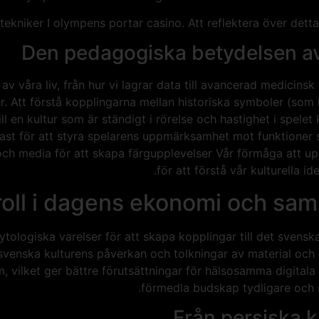
tekniker I olympens portar casino. Att reflektera över detta
Den pedagogiska betydelsen a
v våra liv, från hur vi lagrar data till avancerad medicins
r. Att förstå kopplingarna mellan historiska symboler (so
ill en kultur som är ständigt i rörelse och hastighet i spele
trast för att styra spelarens uppmärksamhet mot funktione
ch media för att skapa färgupplevelser Vår förmåga att up
för att förstå vår kulturella 
oll i dagens ekonomi och saml
logiska varelser för att skapa kopplingar till det svenska 
Den svenska kulturens påverkan och tolkningar av material 
, vilket ger bättre förutsättningar för hälsosamma digitala v
förmedla budskap tydligare och 
Från persiska k