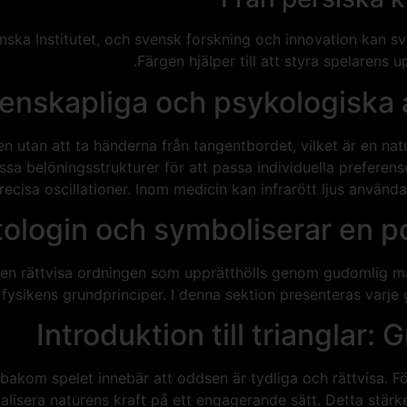
nska Institutet, och svensk forskning och innovation kan s
Färgen hjälper till att styra spelarens
enskapliga och psykologiska a
en utan att ta händerna från tangentbordet, vilket är en nat
ssa belöningsstrukturer för att passa individuella preferens
recisa oscillationer. Inom medicin kan infrarött ljus använda
login och symboliserar en por
den rättvisa ordningen som upprätthölls genom gudomlig mak
l fysikens grundprinciper. I denna sektion presenteras varj
Introduktion till trianglar
akom spelet innebär att oddsen är tydliga och rättvisa. F
lisera naturens kraft på ett engagerande sätt. Detta stärk