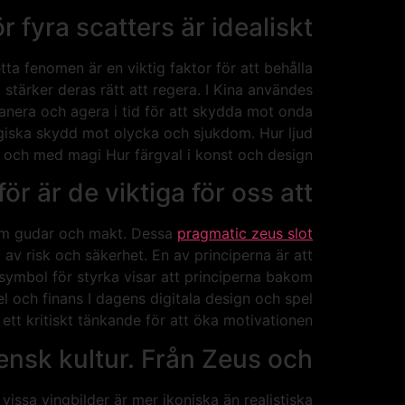
r fyra scatters är idealiskt
tta fenomen är en viktig faktor för att behålla
 stärker deras rätt att regera. I Kina användes
 planera och agera i tid för att skydda mot onda
agiska skydd mot olycka och sjukdom. Hur ljud
l och med magi Hur färgval i konst och design.
för är de viktiga för oss att
 om gudar och makt. Dessa
pragmatic zeus slot
 av risk och säkerhet. En av principerna är att
 symbol för styrka visar att principerna bakom
l och finans I dagens digitala design och spel
ett kritiskt tänkande för att öka motivationen.
ensk kultur. Från Zeus och
ssa vingbilder är mer ikoniska än realistiska.