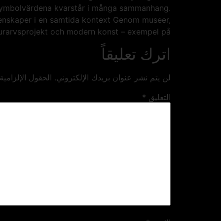
ga symbolvärdena kvarstår i många sammanhang.
 egenskaper i en samtida kontext Genom museer,
urarvsprojekt och modern konst – exempel på.
اترك تعليقاً
لن يتم نشر عنوان بريدك الإلكتروني.
الحقول الإلزامية
التعليق
*