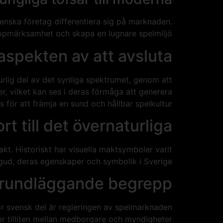
venska företag differentiera sig på marknaden.
 uppmärksamhet och skapa en lugnare spelmiljö.
spekten av att avsluta
urlig del av det synliga spektrumet, genom att
er, vilket kan ses i deras förmåga att generera
s för att främja en sund och hållbar spelkultur.
t till det övernaturliga
t. Historiskt har visuella maktsymboler varit
e gud, deras egenskaper och symbolik i Sverige.
: Grundläggande begrepp
ör svensk del är regleringen av spelmarknaden
er tilliten mellan medborgare och myndigheter