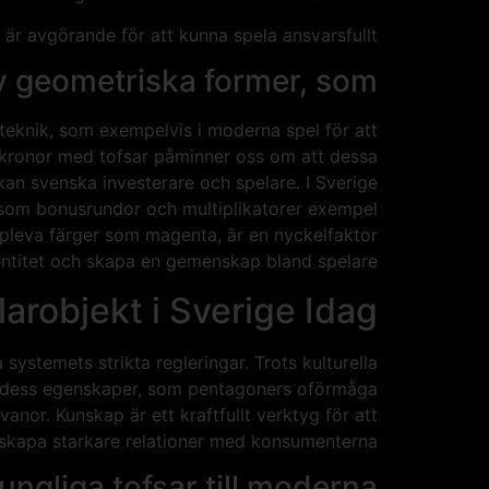
 är avgörande för att kunna spela ansvarsfullt.
v geometriska former, som
k teknik, som exempelvis i moderna spel för att
m kronor med tofsar påminner oss om att dessa
t kan svenska investerare och spelare. I Sverige
r som bonusrundor och multiplikatorer exempel
pleva färger som magenta, är en nyckelfaktor
identitet och skapa en gemenskap bland spelare.
arobjekt i Sverige Idag
systemets strikta regleringar. Trots kulturella
och dess egenskaper, som pentagoners oförmåga
anor. Kunskap är ett kraftfullt verktyg för att
skapa starkare relationer med konsumenterna.
ungliga tofsar till moderna