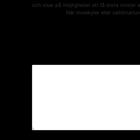
och visar på möjligheten att få stora vinste
När molekyler eller cellstrukt