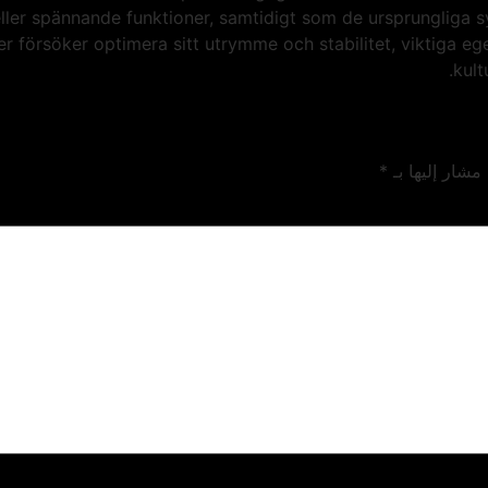
r eller spännande funktioner, samtidigt som de ursprungli
urer försöker optimera sitt utrymme och stabilitet, viktiga
kult
 مشار إليها بـ
*