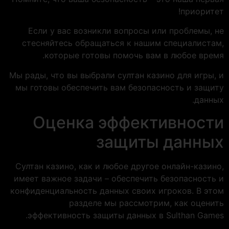
приоритет!
Если у вас возникли вопросы или проблемы, не
стесняйтесь обращаться к нашим специалистам,
которые готовы помочь вам в любое время.
Мы рады, что вы выбрали султан казино для игры, и
мы готовы обеспечить вам безопасность и защиту
данных.
Оценка эффективности
защиты данных
Султан казино, как и любое другое онлайн-казино,
имеет важное задачи – обеспечить безопасность и
конфиденциальность данных своих игроков. В этом
разделе мы рассмотрим, как оценить
эффективность защиты данных в Sulthan Games.