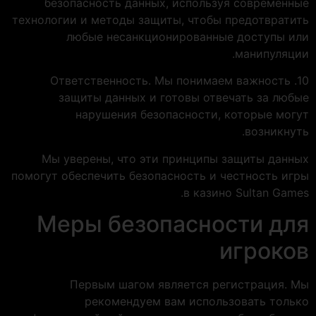
безопасность данных, используя современные
технологии и методы защиты, чтобы предотвратить
любые несанкционированные доступы или
манипуляции.
10. Ответственность. Мы понимаем важность
защиты данных и готовы отвечать за любые
нарушения безопасности, которые могут
возникнуть.
Мы уверены, что эти принципы защиты данных
помогут обеспечить безопасность и честность игры
в казино Sultan Games.
Меры безопасности для
игроков
Первым шагом является регистрация. Мы
рекомендуем вам использовать только