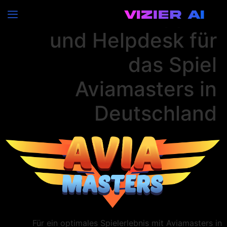
Technischer Support
und Helpdesk für
das Spiel
Aviamasters in
Deutschland
Für ein optimales Spielerlebnis mit Aviamasters in