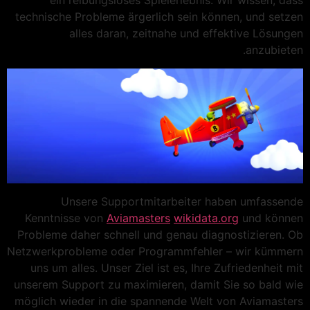
ein reibungsloses Spielerlebnis. Wir wissen, dass
technische Probleme ärgerlich sein können, und setzen
alles daran, zeitnahe und effektive Lösungen
anzubieten.
Unsere Supportmitarbeiter haben umfassende
Kenntnisse von
Aviamasters
wikidata.org
und können
Probleme daher schnell und genau diagnostizieren. Ob
Netzwerkprobleme oder Programmfehler – wir kümmern
uns um alles. Unser Ziel ist es, Ihre Zufriedenheit mit
unserem Support zu maximieren, damit Sie so bald wie
möglich wieder in die spannende Welt von Aviamasters