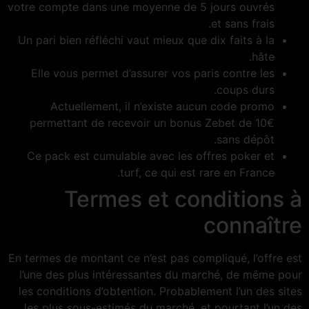
votre compte dans une moyenne de 5 jours ouvrés
et sans frais.
Un pari bien réfléchi vaut mieux que dix faits à la
hâte.
Elle vous permet d’assurer vos paris contre les
coups durs.
Actuellement, il n’existe aucun code promo
permettant de recevoir un bonus Zebet de 10€
sans dépôt.
Ce pack est cumulable avec les offres poker et
turf, ce qui est rare en France.
Termes et conditions à
connaître
En termes de montant ce n’est pas compliqué, l’offre est
l’une des plus intéressantes du marché, de même pour
les conditions d’obtention. Probablement l’un des sites
les plus sous-estimés du marché, et pourtant l’un des