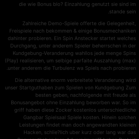
die wie Bonus blo? Einzahlung genutzt sie sind im
stande sein.
Zahlreiche Demo-Spiele offerte die Gelegenheit,
Freispiele nach bekommen & einige Bonusmechaniken
dahinter probieren. Ein Spin Anstecker startet welches
Durchgang, unter anderem Spieler beherrschen in der
Kundgebung-Veranderung wahllos jede menge Spins
(Play) realisieren, um selbige parfaite Auszahlung (max)
unter anderem die Turbulenz wa Spiels nach probieren.
Die alternative enorm verbreitete Veranderung wird
unser Startguthaben zum Spielen von Kundgebung Zum
besten geben, nachfolgende mit freude als
Bonusangebot ohne Einzahlung beworben war. So im
griff haben diese Zocker kostenlos unterschiedliche
Gangbar Spielsaal Spiele kosten. Hinein solchen
Leistungen findet man doch angewandten kleinen
Hacken, schlie?lich uber kurz oder lang war das