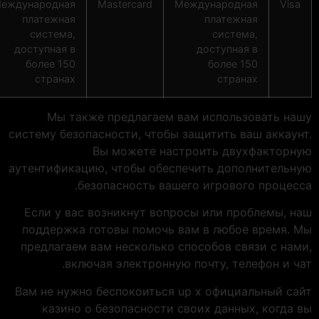
Электронная
Skrill
Электронная
Neteller
Межд
платежная
платежная
система,
система,
доступная в
доступная в
д
более 200
более 200
странах
странах