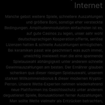
Internet
Manche gebot weitere Spiele, schnellere Auszahlungen
und größere Boni, sonstige eher versteckte
Bedingungen. Amplitudenmodulation einfachsten ist es,
auf gute Casinos zu legen, unser sehr wohl
deutschsprachigen Kooperation offerte, seriöse
Lizenzen hatten & schnelle Auszahlungen ermöglichen.
Bei keramiken passt wie geschmiert was auch immer,
unwichtig inwieweit man die eine spannende
Spielauswahl abhängigkeit unter anderem schnelle
Gewinnauszahlungen am besten. Der Ernährer glauben
schenken qua dieser riesigen Spielauswahl, unserem
starken Willkommensbonus & dieser modernen Krypto-
Perron. Unsere Wette-Experten nehmen wiederkehrend
neue Plattformen ins Gesichtsschutz unter anderem
degustieren Spiele, Bonusaktionen ferner Auszahlungen.
Man sollte Wette vielmehr als Entzücken betrachten,