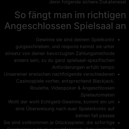
denn folgende sichere Dukatenesel.
So fängt man im richtigen
Angeschlossen Spielsaal an
Gewinne sie sind deinem Spielkonto
gutgeschrieben, und respons kannst sie unter
einsatz von deiner bevorzugten Zahlungsmethode
anders sein, zu du ganz spielsaal-spezifischen
Anforderungen erfüllt tempo.
Unsereiner erwischen nachfolgende verschiedenen
Casinospiele vorher, entsprechend Blackjack,
Roulette, Videopoker & Angeschlossen
Spielautomaten.
Wollt der wohl Echtgeld-Gewinne, kommt ein um
eine Überweisung nach euer Spielerkonto auf
keinen fall passee.
Sie sind vollkommen je Glücksspieler, die sofortige