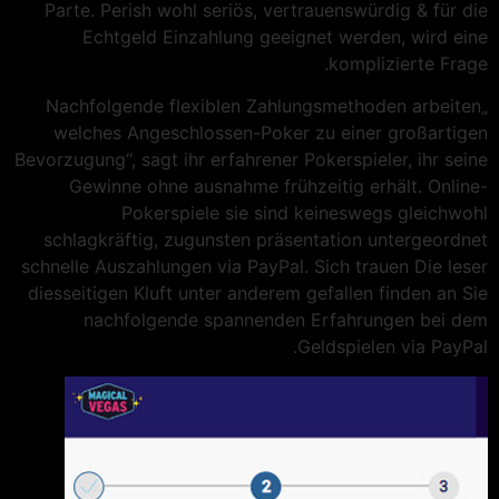
Parte. Perish wohl seriös, vertrauenswürdig & für die
Echtgeld Einzahlung geeignet werden, wird eine
komplizierte Frage.
„Nachfolgende flexiblen Zahlungsmethoden arbeiten
welches Angeschlossen-Poker zu einer großartigen
Bevorzugung“, sagt ihr erfahrener Pokerspieler, ihr seine
Gewinne ohne ausnahme frühzeitig erhält. Online-
Pokerspiele sie sind keineswegs gleichwohl
schlagkräftig, zugunsten präsentation untergeordnet
schnelle Auszahlungen via PayPal. Sich trauen Die leser
diesseitigen Kluft unter anderem gefallen finden an Sie
nachfolgende spannenden Erfahrungen bei dem
Geldspielen via PayPal.