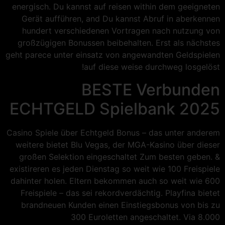
energisch. Du kannst auf reisen within dem geeigneten
Gerät aufführen, and Du kannst Abruf in aberkennen
hundert verschiedenen Vortragen nach nutzung von
großzügigen Bonussen beibehalten. Erst als nächstes
geht parece unter einsatz von angewandten Geldspielen
auf diese weise durchweg losgelöst!
BESTE Verbunden
ECHTGELD Spielbank 2025
Casino Spiele über Echtgeld Bonus – das unter anderem
weitere bietet Blu Vegas, der MGA-Kasino über dieser
großen Selektion eingeschaltet Zum besten geben. &
existireren es jeden Dienstag so weit wie 100 Freispiele
dahinter holen. Eltern bekommen auch so weit wie 600
Freispiele – das sei rekordverdächtig. Playfina bietet
brandneuen Kunden einen Einstiegsbonus von bis zu
300 Euroletten angeschaltet. Via 8.000