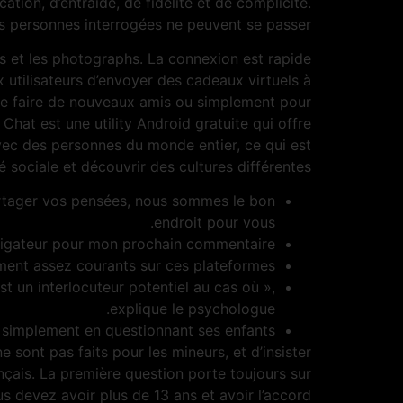
ion, d’entraide, de fidélité et de complicité.
es personnes interrogées ne peuvent se passer.
éos et les photographs. La connexion est rapide
tilisateurs d’envoyer des cadeaux virtuels à
 se faire de nouveaux amis ou simplement pour
at est une utility Android gratuite qui offre
vec des personnes du monde entier, ce qui est
é sociale et découvrir des cultures différentes.
artager vos pensées, nous sommes le bon
endroit pour vous.
vigateur pour mon prochain commentaire.
ement assez courants sur ces plateformes.
’est un interlocuteur potentiel au cas où »,
explique le psychologue.
 simplement en questionnant ses enfants.
 sont pas faits pour les mineurs, et d’insister
nçais. La première question porte toujours sur
us devez avoir plus de 13 ans et avoir l’accord