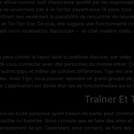
e utilisé comme outil d’assurance qualité par les responsab
ous ne souscrivez pas à un forfait payant sous 14 jours, to
frant non seulement la possibilité de rencontrer de nouve
is et Tic-Tac-Toe. De plus, elle suggest une fonctionnalité
ant votre localisation. Bazoocam – un chat roulette vidéo a
tu peux choisir la façon dont tu préfères discuter, par vidé
t de vous connecter avec des personnes du monde entier. C
autres pays et même de cultures différentes. Tigo est une u
déo. Avec Tigo, vous pouvez rejoindre un grand groupe de 
. L’application est dotée d’un tas de fonctionnalités qui la 
Traîner Et
ion où toute personne ayant besoin de parler peut communi
insultée ou humiliée. Nous croyons que se faire des amis et a
loppement de soi. Cependant, pour certains, se faire des am