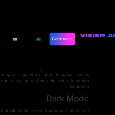
ideou Télécharger
imites de temps d’écran. Limitez simplement le
iliser le tracker de notifications pour garder
on
Automate Marketing
Industries
ent des paramètres de confidentialité que vous
Get in touch
العربية
English
ltres, ou des tales qui restent publiées pendant
 leurs amis, les membres de leur famille ou des
célébrités.
uelques caractéristiques intéressantes, comme
tres de recherche est généralement disponible,
’avantage est que votre cercle de connaissances
que vous risquez d’avoir plus d’interlocuteurs
inadaptés.
Dark Mode
fauteuil. En plus de sa fonction de tableau de