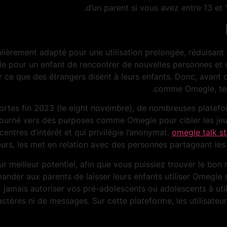
d’un parent si vous avez entre 13 et 
ièrement adapté pour une utilisation prolongée, réduisant l
e pour un enfant de rencontrer de nouvelles personnes et d
r ce que des étrangers disent à leurs enfants. Donc, avant d
comme Omegle, ten
ortes fin 2023 (le eight novembre), de nombreuses platefor
 tourné vers des purposes comme Omegle pour cibler les jeu
centres d’intérêt et qui privilégie l’anonymat.
omegle talk s
teurs, les met en relation avec des personnes partageant les 
 meilleur potentiel, afin que vous puissiez trouver le bon ma
nder aux parents de laisser leurs enfants utiliser Omegle s
z jamais autoriser vos pré-adolescents ou adolescents à util
ractères ni de messages. Sur cette plateforme, les utilisate