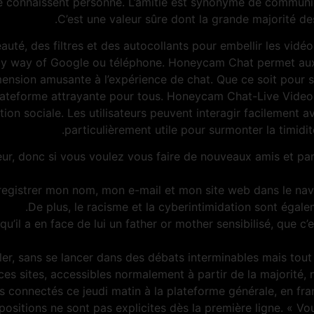
e connaissent personne. L’amitié est synonyme de communicat
C’est une valeur sûre dont la grande majorité d
eauté, des filtres et des autocollants pour embellir les vid
by way of Google ou téléphone. Honeycam Chat permet aux u
imension amusante à l’expérience de chat. Que ce soit pour
teforme attrayante pour tous. Honeycam Chat-Live Video Ch
n sociale. Les utilisateurs peuvent interagir facilement a
particulièrement utile pour surmonter la timidit
ur, donc si vous voulez vous faire de nouveaux amis et p
registrer mon nom, mon e-mail et mon site web dans le na
De plus, le racisme et la cyberintimidation sont égal
e qu’il a en face de lui un father or mother sensibilisé, que c
er, sans se lancer dans des débats interminables mais tout
s sites, accessibles normalement à partir de la majorité, ne
 connectés ce jeudi matin à la plateforme générale, en fra
positions ne sont pas explicites dès la première ligne. « Vo