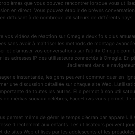
problèmes que vous pouvez rencontrer lorsque vous utilise
iffusion en direct. Vous pouvez établir de brèves conversatio
 en diffusant à de nombreux utilisateurs de différents pays
dre vos vidéos de réaction sur Omegle deux fois plus amus
es sans avoir à maîtriser les methods de montage avancées
ser et d’amuser vos conversations sur l’utility Omegle.com. 
r les adresses IP des utilisateurs connectés à Omegle. En plu
facilement dans le navigateur
sagerie instantanée, les gens peuvent communiquer en ligne. 
amer une discussion détaillée sur chaque site Web. L’utilis
importante de toutes les autres. Elle permet à son utilisate
es de médias sociaux célèbres, FaceFlows vous permet de cr
vous permet même de gérer le temps d’écran par appareil. Il 
dresse directement aux enfants. Les utilisateurs peuvent jo
de sites Web utilisés par les adolescents et les préadolesc