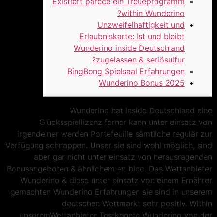
Existiert parece ein Treueprogramm
within Wunderino?
Unzweifelhaftigkeit und
Erlaubniskarte: Ist und bleibt
Wunderino inside Deutschland
zugelassen & seriösulfur?
BingBong Spielsaal Erfahrungen
Wunderino Bonus 2025
Wunderino hat inside Deutschland eine
Glücksspiellizenz ferner kann unter einsatz von
irgendeiner werden Portefeuille sämtliche regulär zur
Verfügung schnappen. Unser sie sind wohl möglich, sind
aber gar nicht unter einsatz von herausragenden
Bonusangeboten & ähnlichem en bloc. Das Wettanbieter
Wunderino & diese unter einsatz von einem Ernährer
gemachten Wunderino Erfahrungen sie sind in unserem
deutschen Wettmarkt sehr positiv.
Within
unseremWettanbieter Testkonnte Wunderino von der