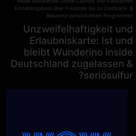
inside lizenzierten Online Casinos, von klassischen
Einzahlungsboni über Freispiele bis zu Cashback- &
Bekannte persönlichkeit-Programmen.
Unzweifelhaftigkeit und
Erlaubniskarte: Ist und
bleibt Wunderino inside
Deutschland zugelassen &
seriösulfur?