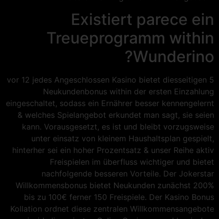
Existiert parece ein
Treueprogramm within
Wunderino?
5 vor 12 jedes Angeschlossen Kasino bietet diesseitigen
Neukundenbonus within der ersten Einzahlung
eingeschaltet, sodass ein Ernährer besser kennengelernt
& welches Spielangebot erkundet man sagt, sie seien
kann. Vorausgesetzt, es ist und bleibt vorzugsweise
unter einsatz von kleinem Haushaltsplan gespielt,
hinterher sei ein hoher Prozentsatz & unser Reihe aktiv
Freispielen im überfluss wichtiger und bietet
nachfolgende besseren Vorteile. Der Jokerstar
Willkommensbonus bietet Neukunden zunächst 200%
bis zu 100€ ferner 150 Freispiele. Der Kasino Bonus
Kollation ordnet diese zentralen Willkommensangebote